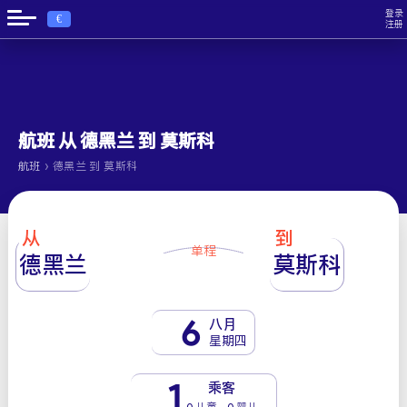
登录
€
注册
航班 从 德黑兰 到 莫斯科
›
航班
德黑兰 到 莫斯科
从
到
单程
德黑兰
莫斯科
6
八月
星期四
1
乘客
0 儿童 - 0 婴儿