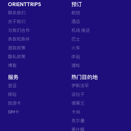
ORIENTTRIPS
预订
联系我们
航班
关于我们
酒店
与我们合作
机场 接送
条款和条件
巴士
退款政策
火车
隐私政策
体验
博客
渡轮
服务
热门目的地
签证
伊斯法罕
保险
设拉子
旅游卡
德黑兰
SIM卡
卡尚
克尔曼
盖什姆