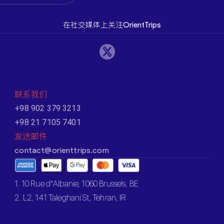
在社交媒体上关注OrientTrips
联系我们
+98 902 379 3213
+98 21 7105 7401
发送邮件
contact@orienttrips.com
1. 10 Rue d’Albanie, 1060 Brussels, BE
2. L2, 141 Taleghani St, Tehran, IR