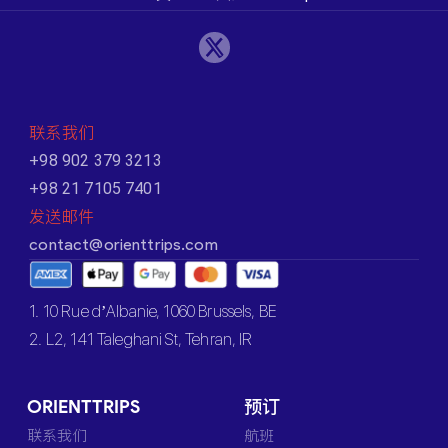
联系我们
+98 902 379 3213
+98 21 7105 7401
发送邮件
contact@orienttrips.com
1. 10 Rue d’Albanie, 1060 Brussels, BE
2. L2, 141 Taleghani St, Tehran, IR
ORIENTTRIPS
预订
联系我们
航班