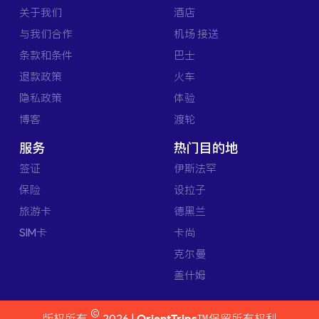
关于我们
酒店
与我们合作
机场 接送
条款和条件
巴士
退款政策
火车
隐私政策
体验
博客
渡轮
服务
热门目的地
签证
伊斯法罕
保险
设拉子
旅游卡
德黑兰
SIM卡
卡尚
克尔曼
盖什姆
©
版权所有
2026 |
OrientTrips™
保留所有权利