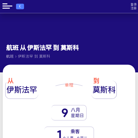
登录
€
注册
航班 从 伊斯法罕 到 莫斯科
›
航班
伊斯法罕 到 莫斯科
从
到
单程
伊斯法罕
莫斯科
9
八月
星期日
1
乘客
0 儿童 - 0 婴儿