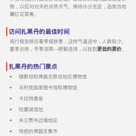
物，以应对白天的炎热天气。保持水分充足，品尝当地
藏红花菜肴。
访问扎黑丹的最佳时间
将行程安排在春季或秋季，这样气温适中，人群较少。
夏季炎热，冬季凉爽—明智选择，以找到
更低的票价
。
扎黑丹的热门景点
锡斯坦和俾路支斯坦地区博物馆
马利克国家图书馆和博物馆
卡拉特堡垒
哈蒙湖湿地
米尔贾韦边境地区
传统的俾路支集市