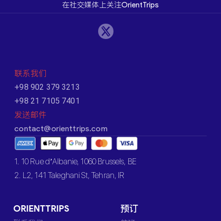
在社交媒体上关注OrientTrips
联系我们
+98 902 379 3213
+98 21 7105 7401
发送邮件
contact@orienttrips.com
1. 10 Rue d’Albanie, 1060 Brussels, BE
2. L2, 141 Taleghani St, Tehran, IR
ORIENTTRIPS
预订