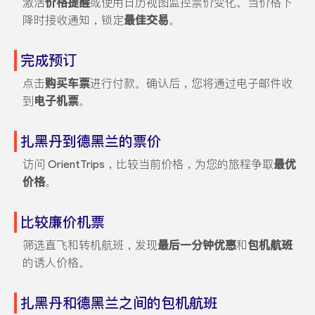
激活
价格提醒
或使用日历视图监控票价变化。当价格下
降时接收通知，锁定
最佳交易
。
完成预订
点击
购买车票
进行付款。确认后，您将通过电子邮件收
到
电子机票
。
扎黑丹到德黑兰的票价
访问 OrientTrips，比较当前价格，为您的旅程争取
最优
价格
。
比较廉价机票
筛选直飞和转机航班，发现
最后一分钟优惠
和
包机航班
的诱人价格。
扎黑丹和德黑兰之间的包机航班