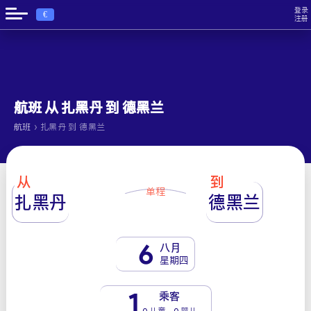
登录
€
注册
航班 从 扎黑丹 到 德黑兰
›
航班
扎黑丹 到 德黑兰
从
到
单程
扎黑丹
德黑兰
6
八月
星期四
1
乘客
0 儿童 - 0 婴儿