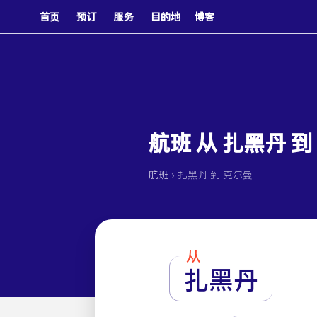
首页
预订
服务
目的地
博客
航班 从 扎黑丹 到
›
航班
扎黑丹 到 克尔曼
从
扎黑丹