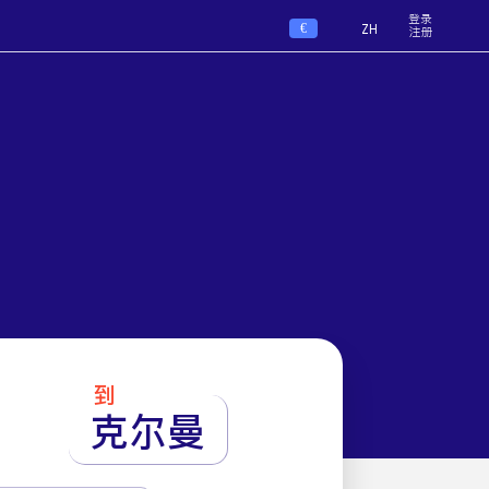
登录
€
ZH
注册
到
克尔曼