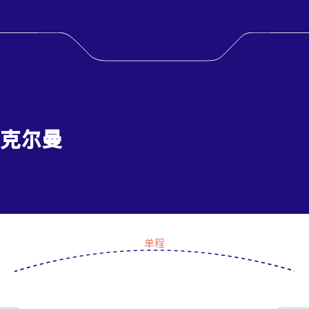
 克尔曼
单程