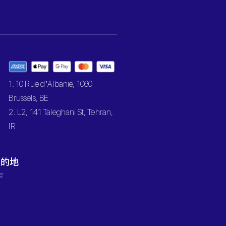
1. 10 Rue d’Albanie, 1060
Brussels, BE
2. L2, 141 Taleghani St, Tehran,
IR
目的地
罕