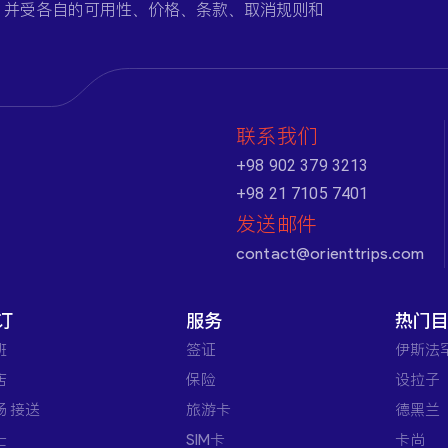
，并受各自的可用性、价格、条款、取消规则和
联系我们
+98 902 379 3213
+98 21 7105 7401
发送邮件
contact@orienttrips.com
订
服务
热门
班
签证
伊斯法
店
保险
设拉子
场 接送
旅游卡
德黑兰
士
SIM卡
卡尚