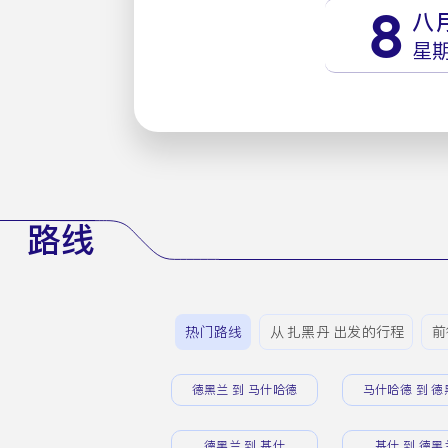
8
八
星
路线
热门路线
从 扎黑丹 出发的行程
前
德黑兰 到 马什哈德
马什哈德 到 德
德黑兰 到 基什
基什 到 德黑