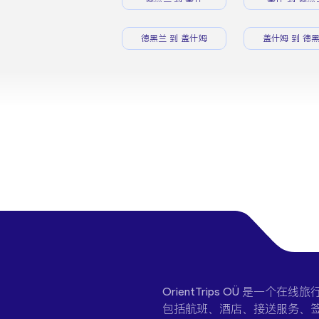
德黑兰 到 盖什姆
盖什姆 到 德
OrientTrips OÜ 是
包括航班、酒店、接送服务、签