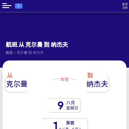
登录
€
注册
航班 从 克尔曼 到 纳杰夫
›
航班
克尔曼 到 纳杰夫
从
到
单程
克尔曼
纳杰夫
9
八月
星期日
1
乘客
0 儿童 - 0 婴儿