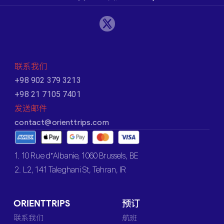
联系我们
+98 902 379 3213
+98 21 7105 7401
发送邮件
contact@orienttrips.com
1. 10 Rue d’Albanie, 1060 Brussels, BE
2. L2, 141 Taleghani St, Tehran, IR
ORIENTTRIPS
预订
联系我们
航班