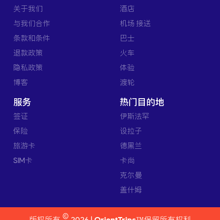
关于我们
酒店
与我们合作
机场 接送
条款和条件
巴士
退款政策
火车
隐私政策
体验
博客
渡轮
服务
热门目的地
签证
伊斯法罕
保险
设拉子
旅游卡
德黑兰
SIM卡
卡尚
克尔曼
盖什姆
©
版权所有
2026 |
OrientTrips™
保留所有权利