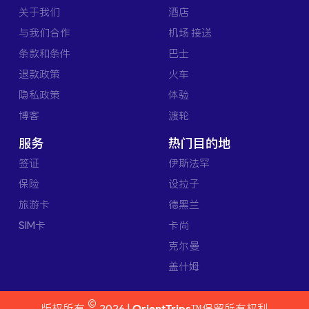
关于我们
酒店
与我们合作
机场 接送
条款和条件
巴士
退款政策
火车
隐私政策
体验
博客
渡轮
服务
热门目的地
签证
伊斯法罕
保险
设拉子
旅游卡
德黑兰
SIM卡
卡尚
克尔曼
盖什姆
©
版权所有
2026 |
OrientTrips™
保留所有权利