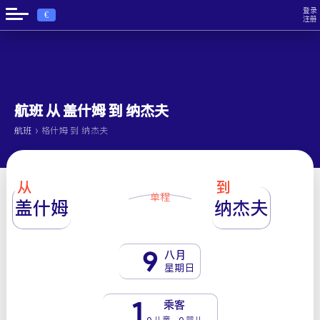
登录
€
注册
航班 从 盖什姆 到 纳杰夫
›
航班
格什姆 到 纳杰夫
从
到
单程
盖什姆
纳杰夫
9
八月
星期日
1
乘客
0 儿童 - 0 婴儿