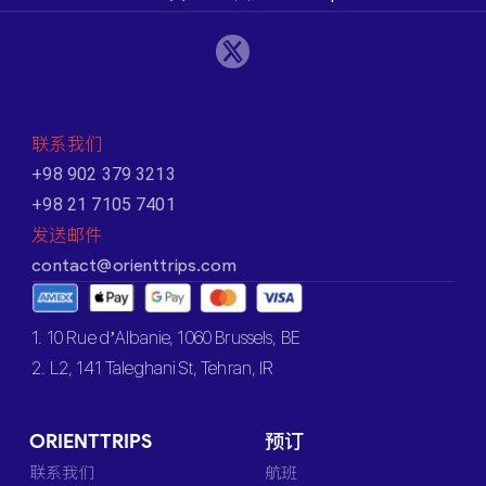
联系我们
+98 902 379 3213
+98 21 7105 7401
发送邮件
contact@orienttrips.com
1. 10 Rue d’Albanie, 1060 Brussels, BE
2. L2, 141 Taleghani St, Tehran, IR
ORIENTTRIPS
预订
联系我们
航班