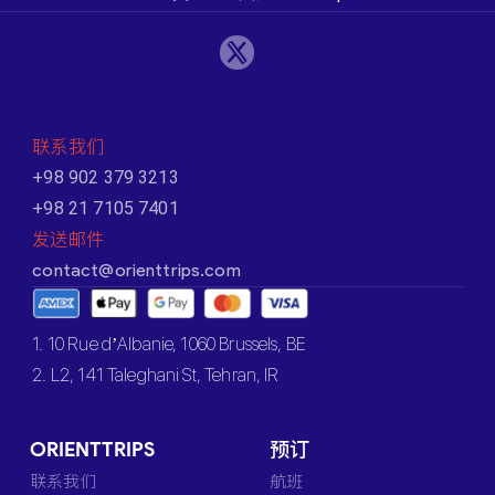
联系我们
+98 902 379 3213
+98 21 7105 7401
发送邮件
contact@orienttrips.com
1. 10 Rue d’Albanie, 1060 Brussels, BE
2. L2, 141 Taleghani St, Tehran, IR
ORIENTTRIPS
预订
联系我们
航班