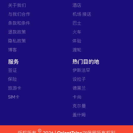
关于我们
酒店
与我们合作
机场 接送
条款和条件
巴士
退款政策
火车
隐私政策
体验
博客
渡轮
服务
热门目的地
签证
伊斯法罕
保险
设拉子
旅游卡
德黑兰
SIM卡
卡尚
克尔曼
盖什姆
©
版权所有
2026 |
OrientTrips™
保留所有权利