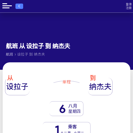
登录
€
注册
航班 从 设拉子 到 纳杰夫
›
航班
设拉子 到 纳杰夫
从
到
单程
设拉子
纳杰夫
6
八月
星期四
1
乘客
0 儿童 - 0 婴儿