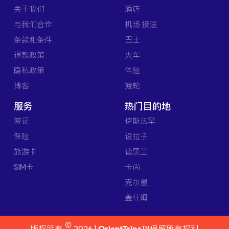
关于我们
酒店
与我们合作
机场 接送
条款和条件
巴士
退款政策
火车
隐私政策
体验
博客
渡轮
服务
热门目的地
签证
伊斯法罕
保险
设拉子
旅游卡
德黑兰
SIM卡
卡尚
克尔曼
盖什姆
©
版权所有
2026 |
OrientTrips™
保留所有权利