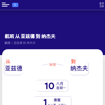
登录
€
注册
航班 从 亚兹德 到 纳杰夫
›
航班
亚兹德 到 纳杰夫
从
到
单程
亚兹德
纳杰夫
10
八月
星期一
1
乘客
0 儿童 - 0 婴儿