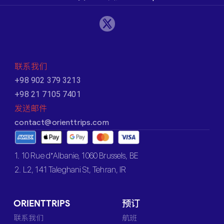
联系我们
+98 902 379 3213
+98 21 7105 7401
发送邮件
contact@orienttrips.com
1. 10 Rue d’Albanie, 1060 Brussels, BE
2. L2, 141 Taleghani St, Tehran, IR
ORIENTTRIPS
预订
联系我们
航班