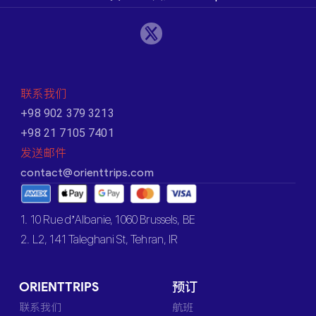
联系我们
+98 902 379 3213
+98 21 7105 7401
发送邮件
contact@orienttrips.com
1. 10 Rue d’Albanie, 1060 Brussels, BE
2. L2, 141 Taleghani St, Tehran, IR
ORIENTTRIPS
预订
联系我们
航班