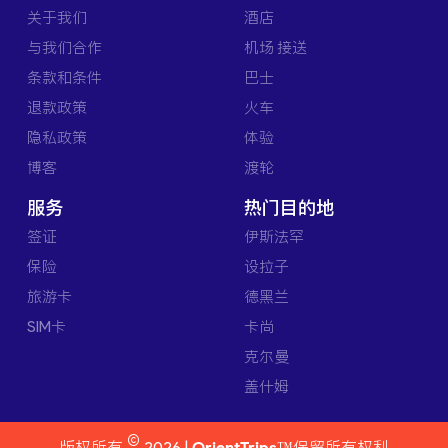
关于我们
酒店
与我们合作
机场 接送
条款和条件
巴士
退款政策
火车
隐私政策
体验
博客
渡轮
服务
热门目的地
签证
伊斯法罕
保险
设拉子
旅游卡
德黑兰
SIM卡
卡尚
克尔曼
盖什姆
©
版权所有
2026 |
OrientTrips™
保留所有权利