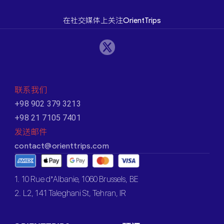
在社交媒体上关注OrientTrips
联系我们
+98 902 379 3213
+98 21 7105 7401
发送邮件
contact@orienttrips.com
1. 10 Rue d’Albanie, 1060 Brussels, BE
2. L2, 141 Taleghani St, Tehran, IR