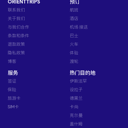
ORIENTTRIPS
预订
联系我们
航班
关于我们
酒店
与我们合作
机场 接送
条款和条件
巴士
退款政策
火车
隐私政策
体验
博客
渡轮
服务
热门目的地
签证
伊斯法罕
保险
设拉子
旅游卡
德黑兰
SIM卡
卡尚
克尔曼
盖什姆