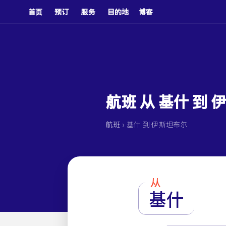
首页
预订
服务
目的地
博客
航班 从 基什 到
›
航班
基什 到 伊斯坦布尔
从
基什