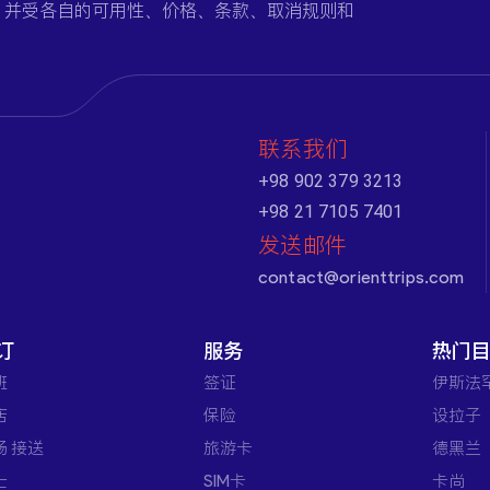
，并受各自的可用性、价格、条款、取消规则和
联系我们
+98 902 379 3213
+98 21 7105 7401
发送邮件
contact@orienttrips.com
订
服务
热门
班
签证
伊斯法
店
保险
设拉子
场 接送
旅游卡
德黑兰
士
SIM卡
卡尚