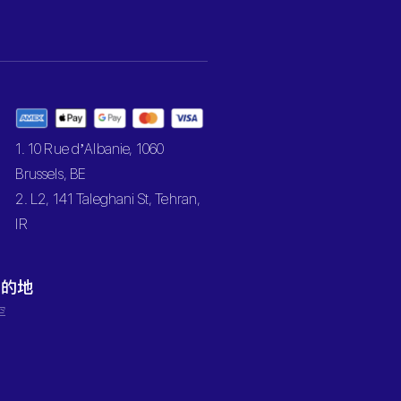
1. 10 Rue d’Albanie, 1060
Brussels, BE
2. L2, 141 Taleghani St, Tehran,
IR
目的地
罕