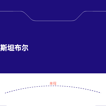
 伊斯坦布尔
单程