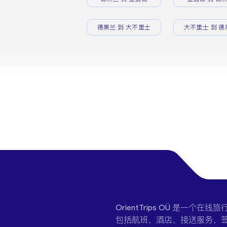
德黑兰 到 大不里士
大不里士 到 德
OrientTrips OÜ 是
包括航班、酒店、接送服务、签