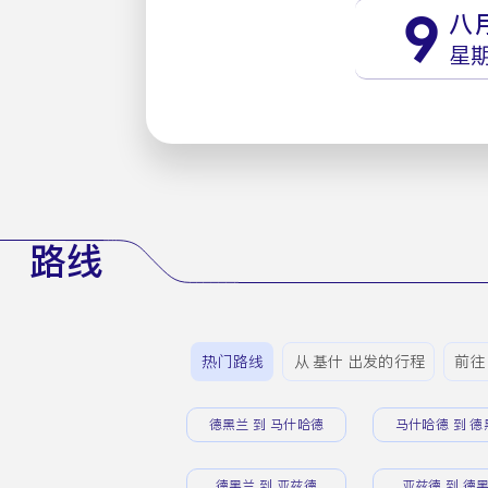
9
八
星
路线
热门路线
从 基什 出发的行程
前往
德黑兰 到 马什哈德
马什哈德 到 德
德黑兰 到 亚兹德
亚兹德 到 德