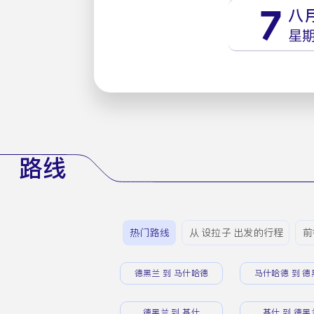
7
八
星
路线
热门路线
从 设拉子 出发的行程
前
德黑兰 到 马什哈德
马什哈德 到 德
德黑兰 到 基什
基什 到 德黑