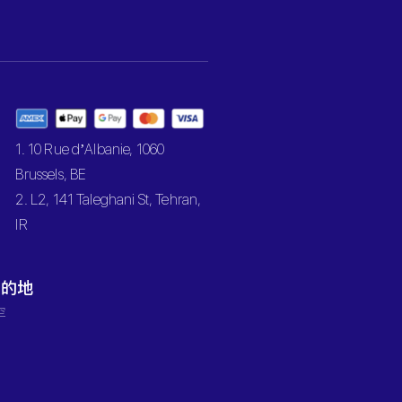
1. 10 Rue d’Albanie, 1060
Brussels, BE
2. L2, 141 Taleghani St, Tehran,
IR
目的地
罕