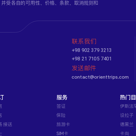
，并受各自的可用性、价格、条款、取消规则和
联系我们
+98 902 379 3213
+98 21 7105 7401
发送邮件
contact@orienttrips.com
订
服务
热门
班
签证
伊斯法
店
保险
设拉子
场 接送
旅游卡
德黑兰
士
SIM卡
卡尚