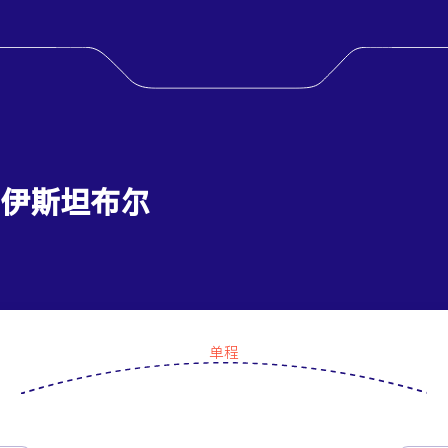
到 伊斯坦布尔
单程