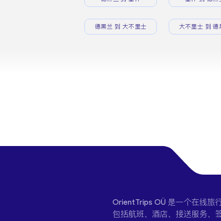
德黑兰 到 大不里士
大不里士 到 德
OrientTrips OÜ 是
包括航班、酒店、接送服务、签