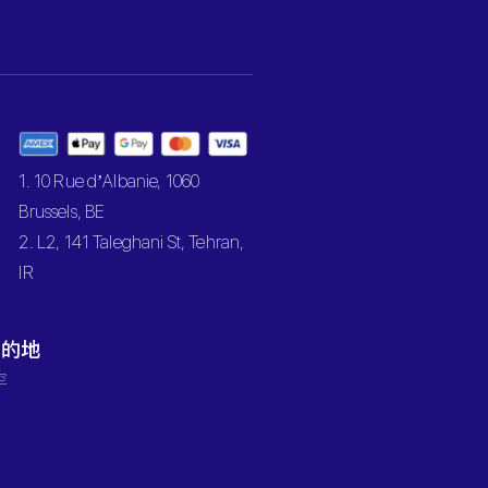
1. 10 Rue d’Albanie, 1060
Brussels, BE
2. L2, 141 Taleghani St, Tehran,
IR
目的地
罕