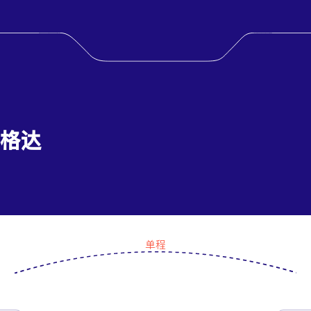
巴格达
单程