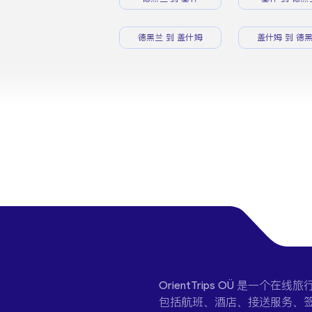
德黑兰 到 盖什姆
盖什姆 到 德
OrientTrips OÜ 是
包括航班、酒店、接送服务、签