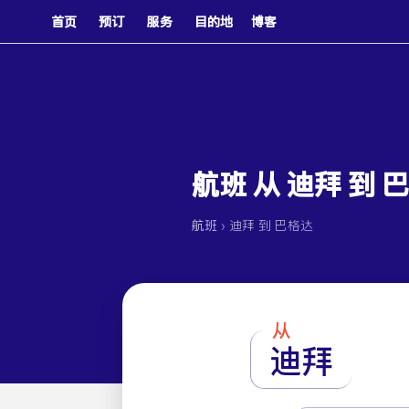
首页
预订
服务
目的地
博客
航班 从 迪拜 到 
›
航班
迪拜 到 巴格达
从
迪拜