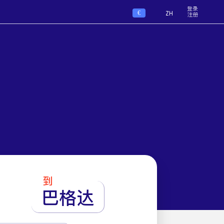
登录
€
ZH
注册
到
巴格达