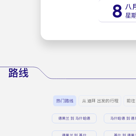
8
八
星
路线
热门路线
从 迪拜 出发的行程
前往
德黑兰 到 马什哈德
马什哈德 到 德
德黑兰 到 基什
基什 到 德黑