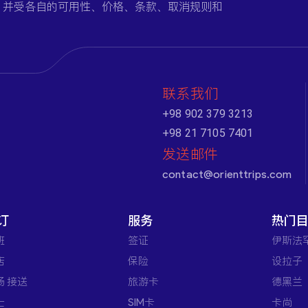
，并受各自的可用性、价格、条款、取消规则和
联系我们
+98 902 379 3213
+98 21 7105 7401
发送邮件
contact@orienttrips.com
订
服务
热门
班
签证
伊斯法
店
保险
设拉子
场 接送
旅游卡
德黑兰
士
SIM卡
卡尚