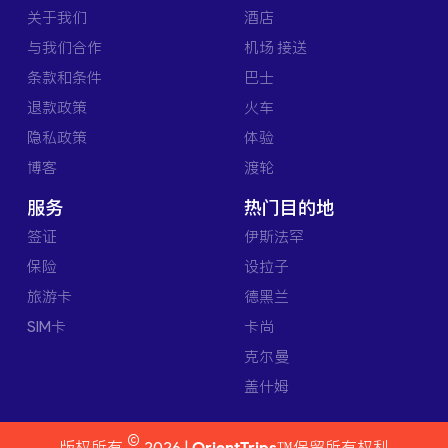
关于我们
酒店
与我们合作
机场 接送
条款和条件
巴士
退款政策
火车
隐私政策
体验
博客
渡轮
服务
热门目的地
签证
伊斯法罕
保险
设拉子
旅游卡
德黑兰
SIM卡
卡尚
克尔曼
盖什姆
©
版权所有
2026 |
OrientTrips™
保留所有权利