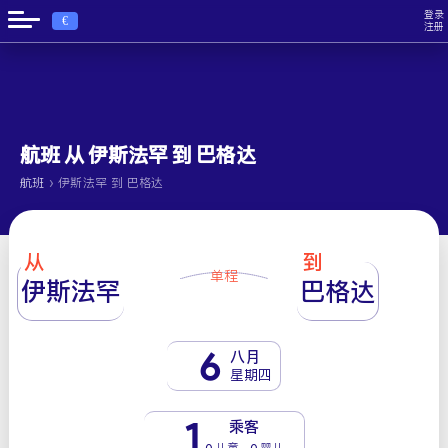
登录
€
注册
航班 从 伊斯法罕 到 巴格达
›
航班
伊斯法罕 到 巴格达
从
到
单程
伊斯法罕
巴格达
6
八月
星期四
1
乘客
0 儿童 - 0 婴儿