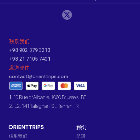
联系我们
+98 902 379 3213
+98 21 7105 7401
发送邮件
contact@orienttrips.com
1. 10 Rue d’Albanie, 1060 Brussels, BE
2. L2, 141 Taleghani St, Tehran, IR
ORIENTTRIPS
预订
联系我们
航班