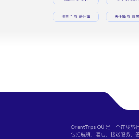
德黑兰 到 盖什姆
盖什姆 到 德
OrientTrips OÜ 是
包括航班、酒店、接送服务、签