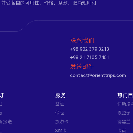
，并受各自的可用性、价格、条款、取消规则和
联系我们
+98 902 379 3213
+98 21 7105 7401
发送邮件
contact@orienttrips.com
订
服务
热门
班
签证
伊斯法
店
保险
设拉子
场 接送
旅游卡
德黑兰
士
SIM卡
卡尚