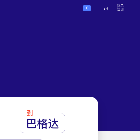
登录
€
ZH
注册
到
巴格达