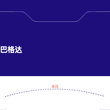
 巴格达
单程