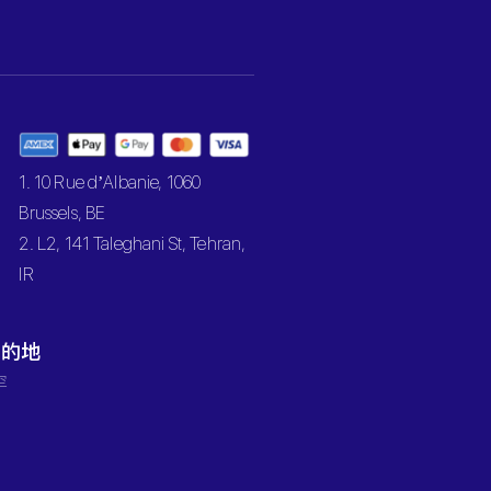
1. 10 Rue d’Albanie, 1060
Brussels, BE
2. L2, 141 Taleghani St, Tehran,
IR
目的地
罕