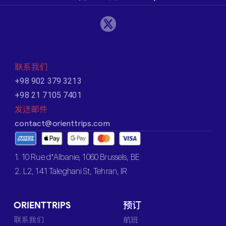
联系我们
+98 902 379 3213
+98 21 7105 7401
发送邮件
contact@orienttrips.com
1. 10 Rue d’Albanie, 1060 Brussels, BE
2. L2, 141 Taleghani St, Tehran, IR
ORIENTTRIPS
预订
联系我们
航班