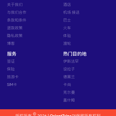
关于我们
酒店
与我们合作
机场 接送
条款和条件
巴士
退款政策
火车
隐私政策
体验
博客
渡轮
服务
热门目的地
签证
伊斯法罕
保险
设拉子
旅游卡
德黑兰
SIM卡
卡尚
克尔曼
盖什姆
©
版权所有
2026 |
OrientTrips™
保留所有权利