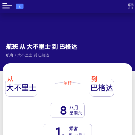
登录
€
注册
航班 从 大不里士 到 巴格达
›
航班
大不里士 到 巴格达
从
到
单程
大不里士
巴格达
8
八月
星期六
1
乘客
0 儿童 - 0 婴儿