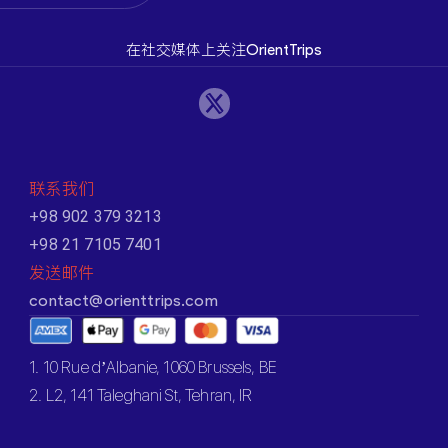
在社交媒体上关注OrientTrips
联系我们
+98 902 379 3213
+98 21 7105 7401
发送邮件
contact@orienttrips.com
1. 10 Rue d’Albanie, 1060 Brussels, BE
2. L2, 141 Taleghani St, Tehran, IR