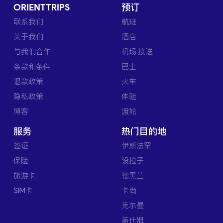
ORIENTTRIPS
预订
联系我们
航班
关于我们
酒店
与我们合作
机场 接送
条款和条件
巴士
退款政策
火车
隐私政策
体验
博客
渡轮
服务
热门目的地
签证
伊斯法罕
保险
设拉子
旅游卡
德黑兰
SIM卡
卡尚
克尔曼
盖什姆