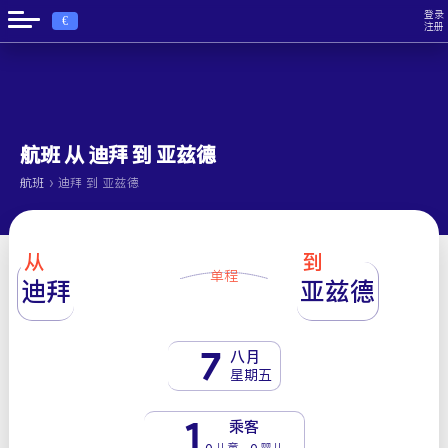
登录
€
注册
航班 从 迪拜 到 亚兹德
›
航班
迪拜 到 亚兹德
从
到
单程
迪拜
亚兹德
7
八月
星期五
1
乘客
0 儿童 - 0 婴儿