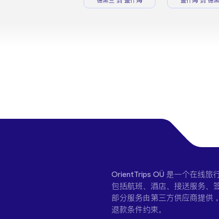
德黑兰 到 盖什姆
盖什姆 到 德
OrientTrips OÜ 是
包括航班、酒店、接送服务、签
部分服务由第三方供应商提供
退款条件约束。