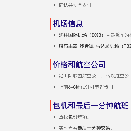
确认并安全支付。
机场信息
迪拜国际机场（DXB）
– 最繁忙
塔布里兹-沙希德-马达尼机场（TB
价格和航空公司
经由阿联酋航空公司、马汉航空公
提前
6–8周
预订可节省费用
包机和最后一分钟航班
查找
包机
选项。
实时查看
最后一分钟交易
。