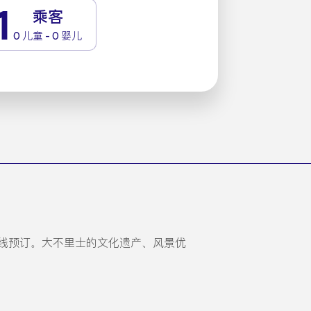
1
乘客
0 儿童 - 0 婴儿
线预订。大不里士的文化遗产、风景优