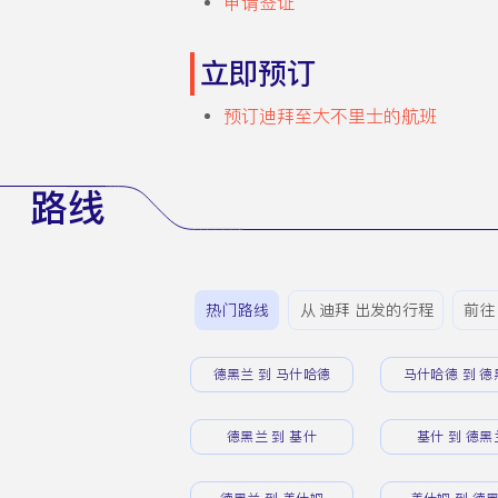
申请签证
立即预订
预订迪拜至大不里士的航班
路线
热门路线
从 迪拜 出发的行程
前往
德黑兰 到 马什哈德
马什哈德 到 德
德黑兰 到 基什
基什 到 德黑