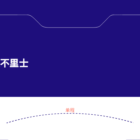
大不里士
单程