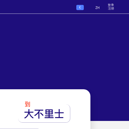
登录
€
ZH
注册
到
大不里士