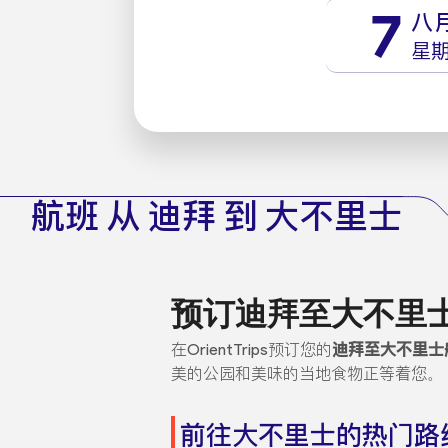
7
八
星
航班 从 迪拜 到 大不里士
预订迪拜至大不里
在OrientTrips预订您的
迪拜至大不里士
美的公园和美味的当地食物正等着您。
前往大不里士的热门路