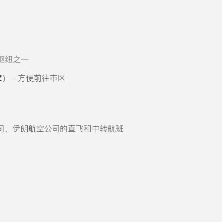
的枢纽之一
Z）
– 方便前往市区
司、伊朗航空公司的直飞和中转航班