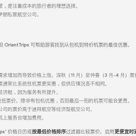
繁，是注重成本的旅行者的理想选择。
伊朗私营航空公司。
 OrientTrips 可帮助游客找到从包机到特价机票的最佳优惠。
求增加而导致价格上涨。深秋（11 月）至仲春（3 月–4 月）
票通常比系统性机票更实惠，但供应情况各不相同。
经济舱，因为服务有所提升。
得较低票价。除非有包机优惠，否则最后一刻的机票可能会更贵。
公司的票价高于迪拜航空等经济型航空公司。
机上服务会增加费用。
rips’ 价格日历或
按最低价格排序
过滤器比较票价。启用
更便宜时