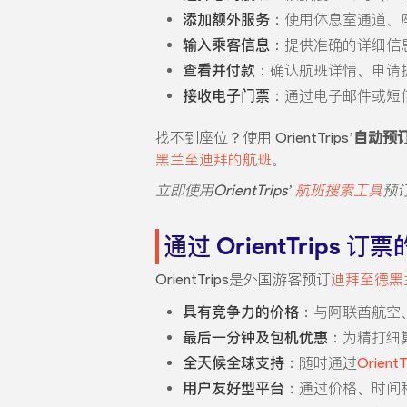
添加额外服务
：使用休息室通道、
输入乘客信息
：提供准确的详细信
查看并付款
：确认航班详情、申请
接收电子门票
：通过电子邮件或短
找不到座位？使用 OrientTrips’
自动预
黑兰至迪拜的航班
。
立即使用OrientTrips’
航班搜索工具
预
通过 OrientTrips 订
OrientTrips是外国游客预订
迪拜至德黑
具有竞争力的价格
：与阿联酋航空
最后一分钟及包机优惠
：为精打细
全天候全球支持
：随时通过
Orien
用户友好型平台
：通过价格、时间