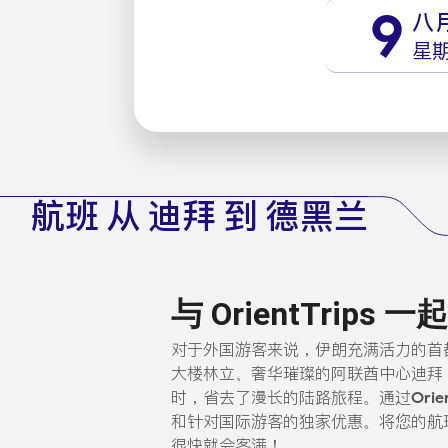
9
八
星
航班 从 迪拜 到 德黑兰
与 OrientTri
对于外国游客来说，伊朗充满活力的首
大楼林立、奢华璀璨的阿联酋中心迪拜（
时，省去了漫长的陆路旅程。通过
Orie
和针对国际游客的独家优惠。将您的航
很快就会客满！