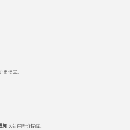
票价更便宜。
通知
以获得降价提醒。