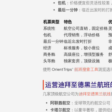
包机
：价格便宜但灵活性较差
最后一分钟
：临近出发时的打
机票类型
特色
系统性
航空公司直销，固定价格
包机
代理销售，浮动价格
最后一分钟
临近出发时打折
经济
标准服务，较小座位
商务舱
高级座位，增强型服务
头等舱
独家套房，顶级设施
使用 OrientTrips’
航班搜索工具
浏览选
运营迪拜至德黑兰航班
几家顶级航空公司为
迪拜至德黑兰航线
阿联酋航空
：全球领先的航空公司
卡塔尔航空
：以豪华著称，提供经