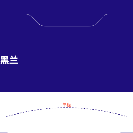
德黑兰
单程