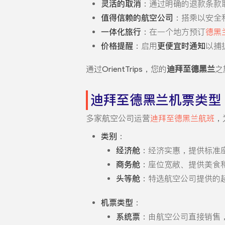
灵活的取消
：通过明确的退款条款
值得信赖的航空公司
：搭乘以安全
一体化旅行
：在一个地方预订
德黑
价格提醒
：启用
更便宜时通知
以捕
通过OrientTrips，您的
迪拜至德黑兰
之
迪拜至德黑兰机票类型
多家航空公司运营
迪拜至德黑兰航班
，
类别
：
经济舱
：经济实惠，提供标准座
商务舱
：座位宽敞、提供美食
头等舱
：特选航空公司提供的
机票类型
：
系统票
：由航空公司直接销售