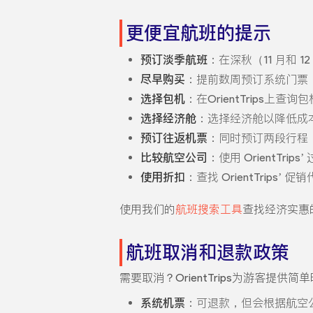
更便宜航班的提示
预订淡季航班
：在深秋（11 月和 
尽早购买
：提前数周预订系统门票
选择包机
：在OrientTrips上
选择经济舱
：选择经济舱以降低成
预订往返机票
：同时预订两段行程
比较航空公司
：使用 OrientTr
使用折扣
：查找 OrientTrips’
使用我们的
航班搜索工具
查找经济实惠
航班取消和退款政策
需要取消？OrientTrips为游客提
系统机票
：可退款，但会根据航空