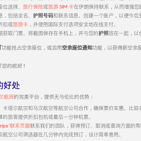
座位选择、
旅行保险
或
旅游 SIM 卡
在伊朗保持联系，从而增强您
息，包括全名、
护照号码
和联系信息。创建一个账户，以便今后
折扣或
旅游卡
，并使用国际支付选项安全地在线支付。
信获取门票。将截图保存在手机上，并与您的
护照
放在一起，以
订
功能抢占空余座位，或启用
空余座位通知
功能，以获得新空余
订您的航班
！
票的好处
兰航班
的完美平台，提供无与伦比的优势：
、卡塔尔航空和马汉航空等航空公司合作，确保票价实惠。比较
算的旅客提供折扣包机或最后一分钟机票。
tTrips’联系页面
联系我们的团队，获得预订、取消或查询方面的帮
和航空公司筛选器在几分钟内完成预订，设计简单易用。