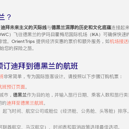
兰？
将
迪拜未来主义的天际线
与
德黑兰深厚的历史和文化底蕴
连接起
DWC）飞往德黑兰的伊玛目霍梅尼国际机场（IKA）可确保快
。OrientTrips 提供经济实惠的票价和额外服务，如
机场接送
始您的探险之旅。
ps 上预订迪拜到德黑兰的航班
班
非常简单，专为国际旅客设计。请按照以下步骤订购机票：
航班预订页面
。
城市，
德黑兰
作为目的地，并输入旅行日期、乘客人数和旅行类
用的
迪拜至德黑兰航班
。
、起飞时间、航空公司或舱位（经济舱、公务舱、头等舱）排序
阿联酋航空、马汉航空）、时间表和取消政策选择最佳选项。