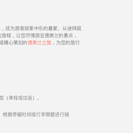
来，成为游客探索中东的最爱。从迪拜国
速的旅程，让您尽情游览德黑兰的景点，
或精心策划的
德黑兰之旅
，为您的旅行
型（单程或往返）。
。根据停留时间或行李限额进行细