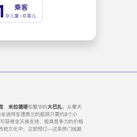
1
乘客
0 儿童 - 0 婴儿
宫
、
米拉德塔
和繁华的
大巴扎
。从摩天
乘坐迪拜至德黑兰的航班只需约2个小
可获得全天候支持、极具竞争力的价格
传统文化中。立即预订—这条热门线路