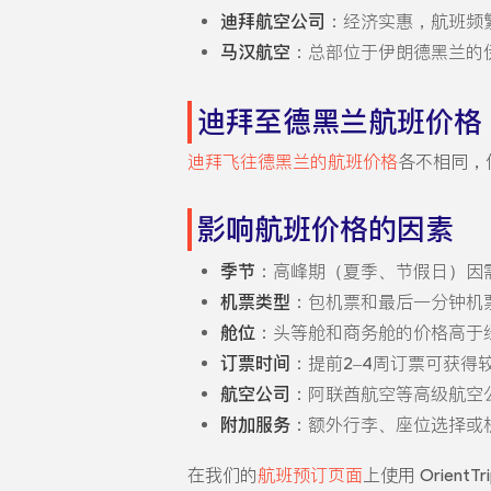
迪拜航空公司
：经济实惠，航班频
马汉航空
：总部位于伊朗德黑兰的
迪拜至德黑兰航班价格
迪拜飞往德黑兰的航班价格
各不相同，但
影响航班价格的因素
季节
：高峰期（夏季、节假日）因需
机票类型
：包机票和最后一分钟机
舱位
：头等舱和商务舱的价格高于
订票时间
：提前2–4周订票可获
航空公司
：阿联酋航空等高级航空
附加服务
：额外行李、座位选择或
在我们的
航班预订页面
上使用 OrientT