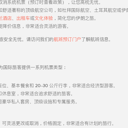
取消系统机票（预订时查看政策），让您高枕无忧。
和舒适著称的顶级航空公司，如杜拜国际航空、土耳其航空或伊
兰酒店
、
出租车
或
文化体验
，简化您的伊朗之旅。
捉降价信息，非常适合灵活的游客。
旅安全无忧。请访问我们的
航班预订门户
了解航班信息。
为国际旅客提供一系列机票类型：
位、基本餐食和 20–30 公斤行李，非常适合经济型游客。
和休息室，非常适合追求舒适的旅客。
超豪华私人套房、顶级设施和专属服务。
，可灵活更改或取消，价格固定，非常适合有计划的旅行。