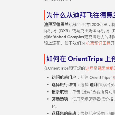
为什么从迪拜飞往德黑
迪拜至德黑兰
航线全长约1,200公里，
际机场（DXB）或马克图姆国际机场（
如
Sa’dabad Complex
或充满活力的咖啡馆
锦上添花。使用我们的
机票预订工具
开
如何在 OrientTri
在OrientTrips预订您的
迪拜至德黑兰航
访问航班门户
：前往 OrientTrips’
选择旅行详情
：选择
迪拜
作为出发
搜索航班
：单击“搜索”查看所有可
筛选选项
：使用高级筛选器按价格
化。
选择您的航班
：根据航空公司（如