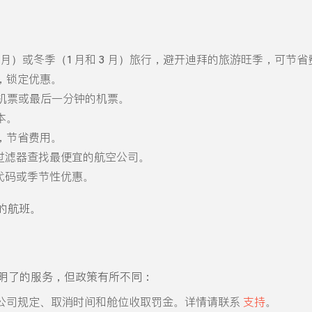
12 月）或冬季（1 月和 3 月）旅行，避开迪拜的旅游旺季，可节
，锁定优惠。
查询包机票或最后一分钟的机票。
本。
，节省费用。
ips’ 过滤器查找最便宜的航空公司。
 促销代码或季节性优惠。
的航班。
供简单明了的服务，但政策有所不同：
公司规定、取消时间和舱位收取罚金。详情请联系
支持
。