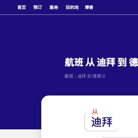
首页
预订
服务
目的地
博客
航班 从 迪拜 到 
›
航班
迪拜 到 德黑兰
从
迪拜