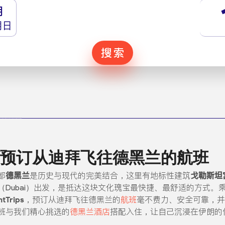
月
期日
搜索
ps 一起预订从迪拜飞往德黑兰的航班
都
德黑兰
是历史与现代的完美结合，这里有地标性建筑
戈勒斯坦
Dubai）出发，是抵达这块文化瑰宝最快捷、最舒适的方式。
ntTrips
，预订从迪拜飞往德黑兰的
航班
毫不费力、安全可靠，并
班与我们精心挑选的
德黑兰酒店
搭配入住，让自己沉浸在伊朗的