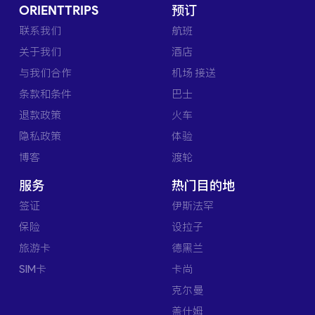
ORIENTTRIPS
预订
联系我们
航班
关于我们
酒店
与我们合作
机场 接送
条款和条件
巴士
退款政策
火车
隐私政策
体验
博客
渡轮
服务
热门目的地
签证
伊斯法罕
保险
设拉子
旅游卡
德黑兰
SIM卡
卡尚
克尔曼
盖什姆