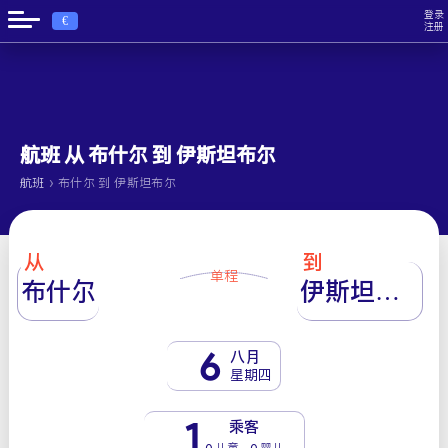
登录
€
注册
航班 从 布什尔 到 伊斯坦布尔
›
航班
布什尔 到 伊斯坦布尔
从
到
单程
布什尔
伊斯坦布尔
6
八月
星期四
1
乘客
0 儿童 - 0 婴儿