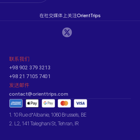
在社交媒体上关注OrientTrips
联系我们
+98 902 379 3213
+98 21 7105 7401
发送邮件
contact@orienttrips.com
1. 10 Rue d’Albanie, 1060 Brussels, BE
2. L2, 141 Taleghani St, Tehran, IR