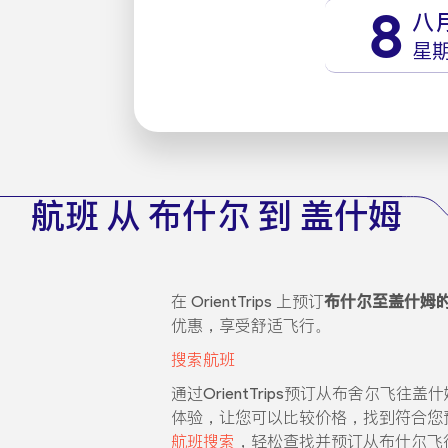
8
八
星
航班 从 布什尔 到 盖什姆
在 OrientTrips 上预订
布什尔至盖什姆
优惠，享受舒适飞行。
搜索航班
通过OrientTrips预订从布舍尔飞
体验，让您可以比较价格，找到符合您
航班搜索
，轻松查找并预订从布什尔飞