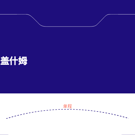
 盖什姆
单程