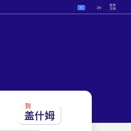
登录
€
ZH
注册
到
盖什姆