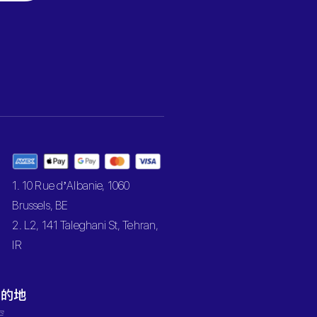
1. 10 Rue d’Albanie, 1060
Brussels, BE
2. L2, 141 Taleghani St, Tehran,
IR
目的地
罕