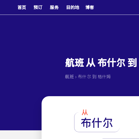
首页
预订
服务
目的地
博客
航班 从 布什尔 到
›
航班
布什尔 到 格什姆
从
布什尔