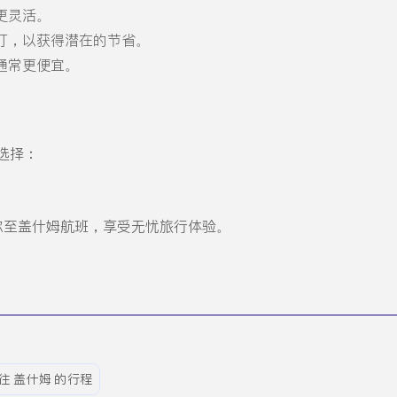
更灵活。
订，以获得潜在的节省。
通常更便宜。
选择：
的布什尔至盖什姆航班，享受无忧旅行体验。
往 盖什姆 的行程