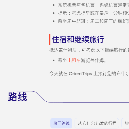
系统机票与包机票：系统机票通常
提示：考虑提早或在最后一分钟预
乘坐周中航班：周二和周三的航班
住宿和继续旅行
抵达盖什姆后，可考虑以下继续旅行的
乘坐
出租车
游览盖什姆。
今天就在 OrientTrips 上预订您
路线
热门路线
从 布什尔 出发的行程
前