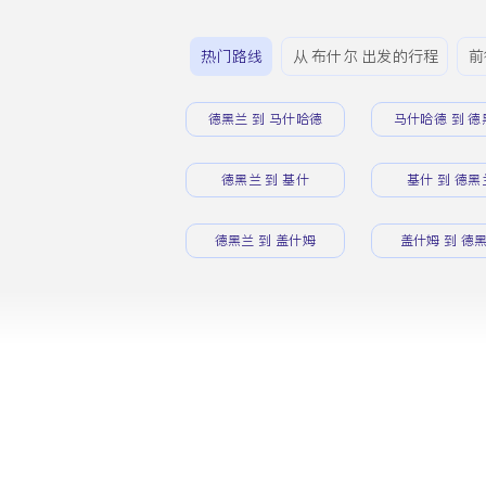
热门路线
从 布什尔 出发的行程
前
德黑兰 到 马什哈德
马什哈德 到 德
德黑兰 到 基什
基什 到 德黑
德黑兰 到 盖什姆
盖什姆 到 德