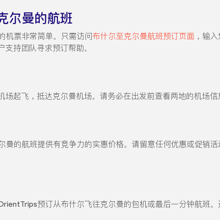
克尔曼的航班
克尔曼的机票非常简单。只需访问
布什尔至克尔曼航班预订页面
，输入
户支持团队寻求预订帮助。
机场起飞，抵达克尔曼机场。请务必在出发前查看两地的机场信
什尔飞往克尔曼的航班提供有竞争力的实惠价格。请留意任何优惠或促
rientTrips预订从布什尔飞往克尔曼的包机或最后一分钟航