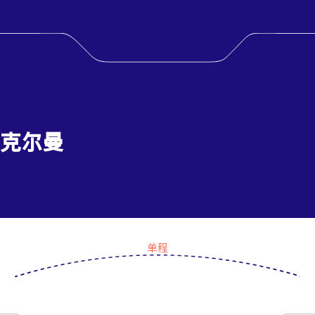
 克尔曼
单程