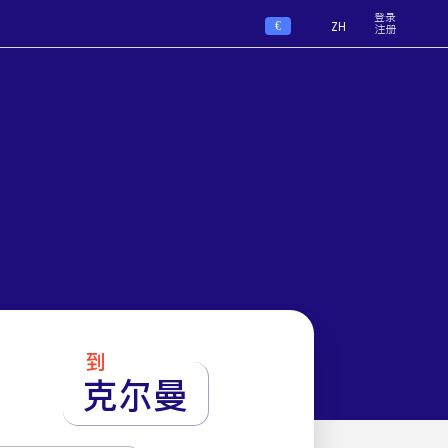
登录
€
ZH
注册
到
克尔曼