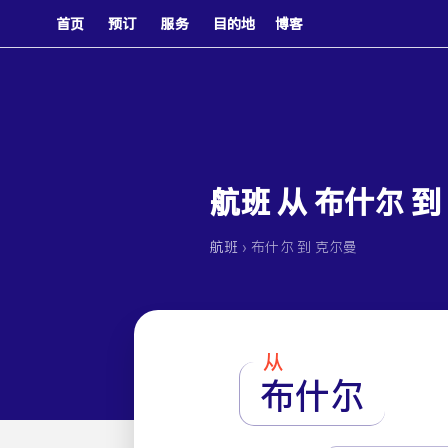
首页
预订
服务
目的地
博客
航班 从 布什尔 到
›
航班
布什尔 到 克尔曼
从
布什尔