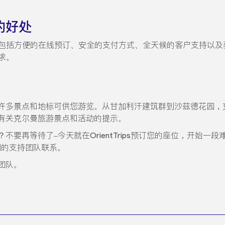
票的好处
列好处，包括方便的在线预订、安全的支付方式、全天候的客户支持
需求。
许多景点和地标可供您游览。从甘加利汗建筑群到沙兹德花园，
有关克尔曼旅游景点和活动的提示。
要再等待了–今天就在OrientTrips预订您的座位，开始
们的支持团队联系。
团队。