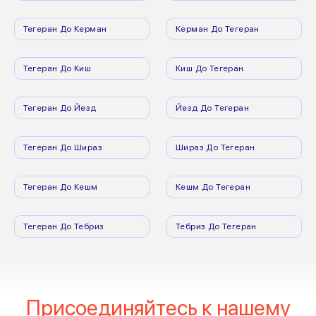
Тегеран До Керман
Керман До Тегеран
Тегеран До Киш
Киш До Тегеран
Тегеран До Йезд
Йезд До Тегеран
Тегеран До Шираз
Шираз До Тегеран
Тегеран До Кешм
Кешм До Тегеран
Тегеран До Тебриз
Тебриз До Тегеран
Присоединяйтесь к нашему