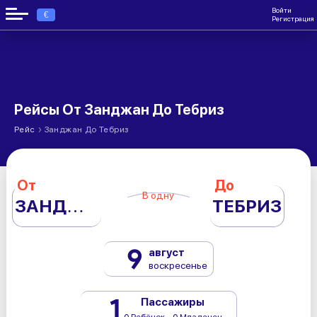
Войти
€
Регистрация
Рейсы От Занджан До Тебриз
›
Рейс
Занджан До Тебриз
От
До
В одну
ЗАНДЖАН
ТЕБРИЗ
9
август
воскресенье
1
Пассажиры
0 Ребёнок - 0 Младенец