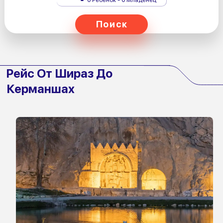
Поиск
Рейс От Шираз До
Керманшах