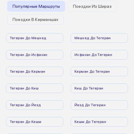
Популярные Маршруты
Поездки Из Шираз
Поездки В Керманшах
Тегеран До Мешхед
Мешхед До Тегеран
Тегеран До Исфахан
Исфахан До Тегеран
Тегеран До Керман
Керман До Тегеран
Тегеран До Киш
Киш До Тегеран
Тегеран До Йезд
Йезд До Тегеран
Тегеран До Кешм
Кешм До Тегеран