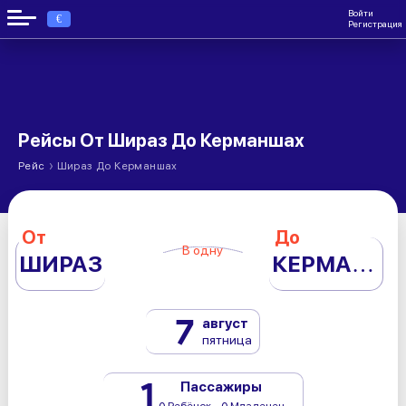
Войти
€
Регистрация
Рейсы От Шираз До Керманшах
›
Рейс
Шираз До Керманшах
От
До
В одну
ШИРАЗ
КЕРМАНШАХ
7
август
пятница
1
Пассажиры
0 Ребёнок - 0 Младенец