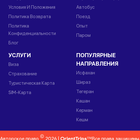
Условия И Положения
Автобус
Политика Возврата
Поезд
Политика
Опыт
Конфиденциальности
Паром
Блог
УСЛУГИ
ПОПУЛЯРНЫЕ
НАПРАВЛЕНИЯ
Виза
Исфахан
Страхование
Шираз
Туристическая Карта
Тегеран
SIM-Карта
Кашан
Керман
Кешм
©
Авторское право
2026 |
OrientTrips™
Все права защищены