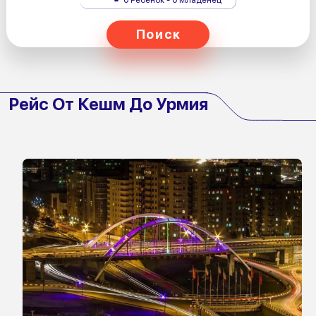
Поиск
Рейс От Кешм До Урмия