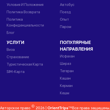
Условия И Положения
Автобус
Политика Возврата
Поезд
Политика
Опыт
Конфиденциальности
Паром
Блог
УСЛУГИ
ПОПУЛЯРНЫЕ
НАПРАВЛЕНИЯ
Виза
Исфахан
Страхование
Шираз
Туристическая Карта
Тегеран
SIM-Карта
Кашан
Керман
Кешм
©
Авторское право
2026 |
OrientTrips™
Все права защищены