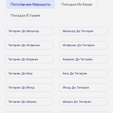
Популярные Маршруты
Поездки Из Кешм
Поездки В Урмия
Тегеран До Мешхед
Мешхед До Тегеран
Тегеран До Исфахан
Исфахан До Тегеран
Тегеран До Керман
Керман До Тегеран
Тегеран До Киш
Киш До Тегеран
Тегеран До Йезд
Йезд До Тегеран
Тегеран До Шираз
Шираз До Тегеран