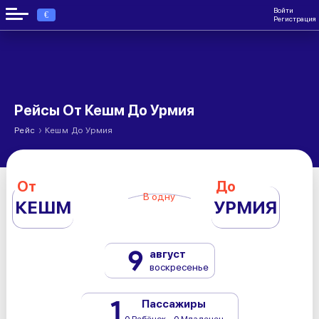
Войти
€
Регистрация
Рейсы От Кешм До Урмия
›
Рейс
Кешм До Урмия
От
До
В одну
КЕШМ
УРМИЯ
9
август
воскресенье
1
Пассажиры
0 Ребёнок - 0 Младенец