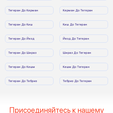
Тегеран До Керман
Керман До Тегеран
Тегеран До Киш
Киш До Тегеран
Тегеран До Йезд
Йезд До Тегеран
Тегеран До Шираз
Шираз До Тегеран
Тегеран До Кешм
Кешм До Тегеран
Тегеран До Тебриз
Тебриз До Тегеран
Присоединяйтесь к нашему