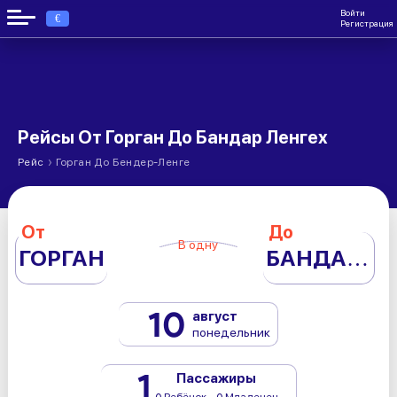
Войти
€
Регистрация
Рейсы От Горган До Бандар Ленгех
›
Рейс
Горган До Бендер-Ленге
От
До
В одну
ГОРГАН
БАНДАР ЛЕНГЕХ
10
август
понедельник
1
Пассажиры
0 Ребёнок - 0 Младенец