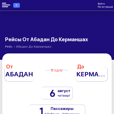
Войти
€
Регистрация
Рейсы От Абадан До Керманшах
›
Рейс
Абадан До Керманшах
От
До
В одну
АБАДАН
КЕРМАНШАХ
6
август
четверг
1
Пассажиры
0 Ребёнок - 0 Младенец