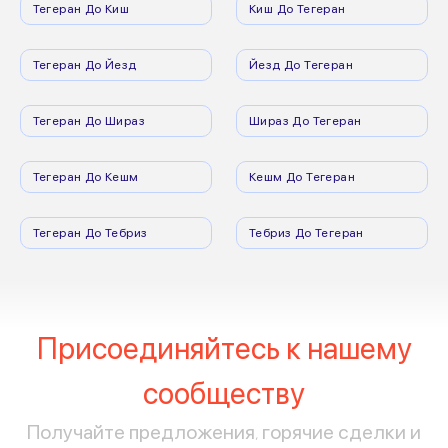
Тегеран До Киш
Киш До Тегеран
Тегеран До Йезд
Йезд До Тегеран
Тегеран До Шираз
Шираз До Тегеран
Тегеран До Кешм
Кешм До Тегеран
Тегеран До Тебриз
Тебриз До Тегеран
Присоединяйтесь к нашему
сообществу
Получайте предложения, горячие сделки и