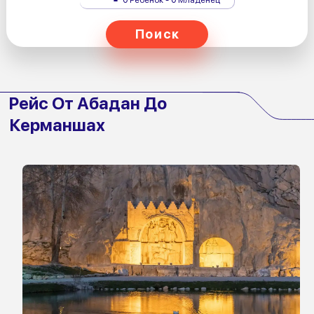
Поиск
Рейс От Абадан До
Керманшах