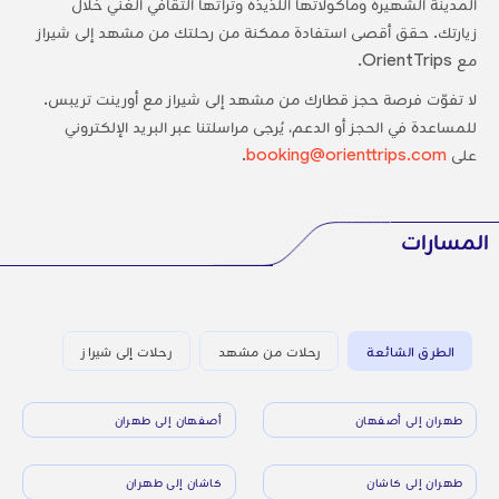
المدينة الشهيرة ومأكولاتها اللذيذة وتراثها الثقافي الغني خلال
زيارتك. حقق أقصى استفادة ممكنة من رحلتك من مشهد إلى شيراز
مع OrientTrips.
لا تفوّت فرصة حجز قطارك من مشهد إلى شيراز مع أورينت تريبس.
للمساعدة في الحجز أو الدعم، يُرجى مراسلتنا عبر البريد الإلكتروني
على
booking@orienttrips.com
.
المسارات
الطرق الشائعة
رحلات من مشهد
رحلات إلى شيراز
طهران إلى أصفهان
أصفهان إلى طهران
طهران إلى كاشان
كاشان إلى طهران