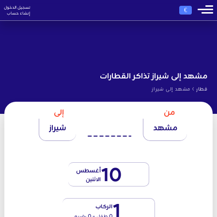
تسجيل الدخول
€
إنشاء حساب
مشهد إلى شيراز تذاكر القطارات
›
قطار
مشهد إلى شيراز
من
إلى
مشهد
شيراز
10
أغسطس
الاثنين
1
الركاب
0 طفل - 0 رضيع