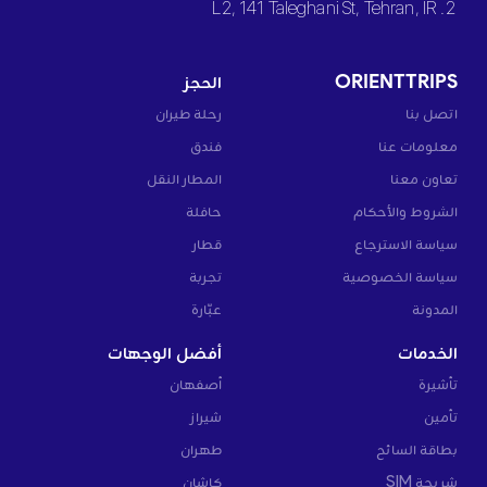
2. L2, 141 Taleghani St, Tehran, IR
ORIENTTRIPS
الحجز
اتصل بنا
رحلة طيران
معلومات عنا
فندق
تعاون معنا
المطار النقل
الشروط والأحكام
حافلة
سياسة الاسترجاع
قطار
سياسة الخصوصية
تجربة
المدونة
عبّارة
الخدمات
أفضل الوجهات
تأشيرة
أصفهان
تأمين
شيراز
بطاقة السائح
طهران
شريحة SIM
كاشان