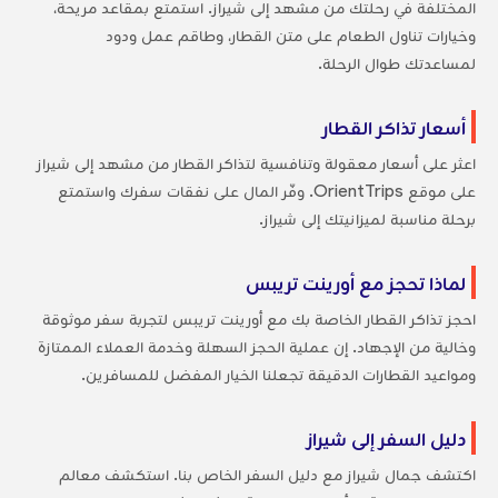
المختلفة في رحلتك من مشهد إلى شيراز. استمتع بمقاعد مريحة،
وخيارات تناول الطعام على متن القطار، وطاقم عمل ودود
لمساعدتك طوال الرحلة.
أسعار تذاكر القطار
اعثر على أسعار معقولة وتنافسية لتذاكر القطار من مشهد إلى شيراز
على موقع OrientTrips. وفّر المال على نفقات سفرك واستمتع
برحلة مناسبة لميزانيتك إلى شيراز.
لماذا تحجز مع أورينت تريبس
احجز تذاكر القطار الخاصة بك مع أورينت تريبس لتجربة سفر موثوقة
وخالية من الإجهاد. إن عملية الحجز السهلة وخدمة العملاء الممتازة
ومواعيد القطارات الدقيقة تجعلنا الخيار المفضل للمسافرين.
دليل السفر إلى شيراز
اكتشف جمال شيراز مع دليل السفر الخاص بنا. استكشف معالم