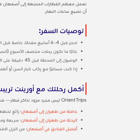
تعمل معظم القطارات المتجهة إلى أصفهان في وق
أن تضيع ساعات النهار.
توصيات السفر:
احجز قبل 4–6 أسابيع مقدمًا، خاصة قبل العطلات أو مواسم الجامعات.
غالبًا ما تكون رحلات منتصف الأسبوع (السبت
الوصول إلى المحطة قبل 45 دقيقة على الأقل، خاصةً إذا لم تكن معتادًا على تخطيط المحطة.
إذا كنت مسافرًا مع ركاب كبار السن أو أط
أكمل رحلتك مع أورينت تريب
OrientTrips ليس مجرد مزود تذاكر قطار— فنحن نساعدك على التخطيط لرحلتك بالكامل:
حافلة من طهران إلى أصفهان
؛ رائع لخطط 
الرحلة من طهران إلى أصفهان
؛ سريعة ومر
أفضل الفنادق في أصفهان
؛ من النزل الاق