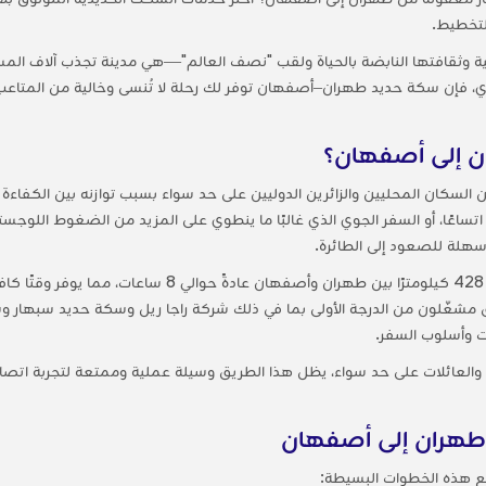
لتخطيط.
وثقافتها النابضة بالحياة ولقب "نصف العالم"—هي مدينة تجذب آلاف المسا
اري، فإن سكة حديد طهران–أصفهان توفر لك رحلة لا تُنسى وخالية من المتاعب
ان إلى أصفهان؟
ين السكان المحليين والزائرين الدوليين على حد سواء بسبب توازنه بين الكفاءة
ساعًا، أو السفر الجوي الذي غالبًا ما ينطوي على المزيد من الضغوط اللوجست
 سهلة للصعود إلى الطائرة.
تستغرق رحلة السكك الحديدية التي يبلغ طولها 428 كيلومترًا بي
ق مشغّلون من الدرجة الأولى بما في ذلك شركة راجا ريل وسكة حديد سبهار 
ات وأسلوب السفر.
والعائلات على حد سواء، يظل هذا الطريق وسيلة عملية وممتعة لتجربة اتصال ح
 طهران إلى أصفهان
بع هذه الخطوات البسيطة: