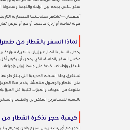
سفر سلس يجمع بين الراحة والقيمة وسهولة ا
أصفهان—تشتهر بهندستها المعمارية التاريخية 
جولة ثقافية أو زيارة جامعية أو حج أو غرض تج
لماذا السفر بالقطار من طهر
يحظى السفر بالقطار عبر إيران بشعبية متزايدة ب
عكس السفر بالحافلة، الذي يمكن أن يكون أقل ات
للتنقل وإطلالات خلابة على وسط إيران وإجراءات
متن القطار والوصول منتعشًا. يخدم هذا الطري
متنوعة من الدرجات والميزات لتلبية كل الميزاني
بالنسبة للمسافرين المتكررين والطلاب والسياح 
كيفية حجز تذكرة القطار من
الحجز مع أورينت تريبس سريع وآمن وبديهي. ات