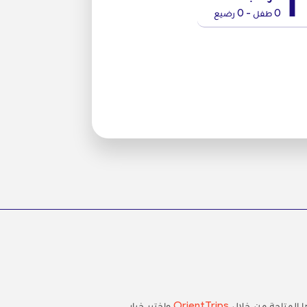
1
0 طفل - 0 رضيع
 المتاحة من خلال
OrientTrips
واختبر خيار