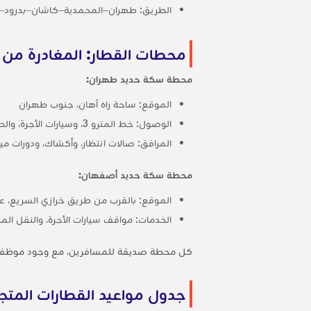
الطريق: طهران–المحمدية–كاشان–بدرود
محطات القطار: المغادرة من
محطة سكة حديد طهران:
الموقع: ساحة راه آهان، جنوب طهران
الوصول: خط المترو 3، وسيارات الأجرة، والحافلات بين المدن
المرافق: صالات انتظار، وأكشاك، ودورات ميا
محطة سكة حديد أصفهان:
الموقع: بالقرب من طريق خرازي السريع، على بعد 30 دقيقة تقريبًا من 
الخدمات: مواقف سيارات الأجرة، والنقل الم
كل محطة صديقة للمسافرين، مع وجود موظفين ي
جدول مواعيد القطارات المت