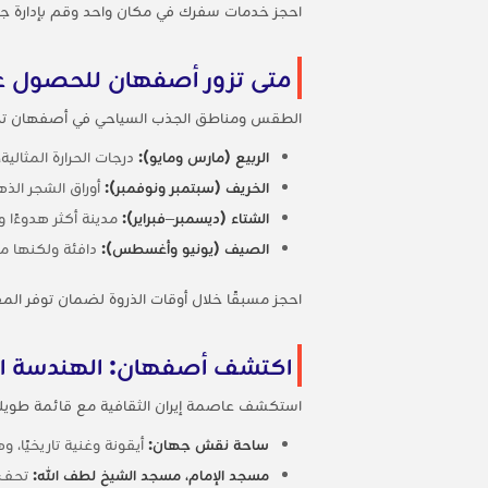
احجز خدمات سفرك في مكان واحد وقم بإدارة جم
متى تزور أصفهان للحصول ع
الطقس ومناطق الجذب السياحي في أصفهان تجعل
الربيع (مارس ومايو):
درجات الحرارة المثالية،
الخريف (سبتمبر ونوفمبر):
أوراق الشجر الذه
الشتاء (ديسمبر–فبراير):
مدينة أكثر هدوءًا 
الصيف (يونيو وأغسطس):
دافئة ولكنها مف
احجز مسبقًا خلال أوقات الذروة لضمان توفر الم
اكتشف أصفهان: الهندسة الم
استكشف عاصمة إيران الثقافية مع قائمة طويل
ساحة نقش جهان:
أيقونة وغنية تاريخيًا، 
مسجد الإمام، مسجد الشيخ لطف الله:
تحف م