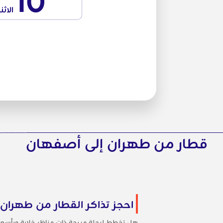
10
الاثن
قطار من طهران إلى أصفهان
احجز تذاكر القطار من طهران
هل تخطط لرحلة مريحة ذات مناظر خلابة وبأسعا