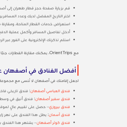
قم بزيارة صفحة حجز قطار طهران إلى أص
اختر التاريخ المفضل لديك وعدد المسافرين 
استعراض خدمات القطار المتاحة، ومقارنة م
أدخل تفاصيل المسافر وأكمل عملية الدفع
استلم تذكرتك الإلكترونية على الفور عبر ال
مع OrientTrips، يمكنك مقارنة القطارات جنبًا إلى جنب، سواء كنت تفضل القدرة على تحمل التكاليف أو الرفاهية أو وقت مغادرة محدد.
أفضل الفنادق في أصفهان على موقع 
اجعل إقامتك في أصفهان لا تُنسى مع مجموعة واسعة م
فندق العباسي أصفهان
: فندق تاريخي فاخ
فندق سفير أصفهان
: فندق أنيق في وسط 
فندق بيروزي
– حصل على تقييم عالٍ لموقع
فندق آسمان
: يطل هذا الفندق على نهر زاين
فندق كوثر أصفهان
– يشتهر هذا الفندق بو