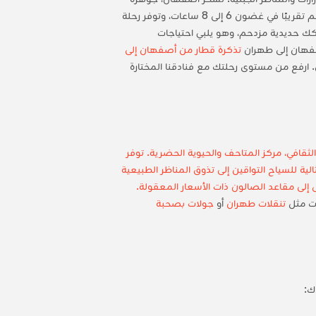
بلاد فارس، بمساجدها المبهرة وجسورها وأسواقها الحرفية. تمتد الرحلة من أصفهان إلى طهران بالقطار على مسافة 450 كم تقريبًا في غضون 6 إلى 8 ساعات، وتوفر رحلة
سكك حديدية مزدحم، وهو يلبي احتياجات
صفهان إلى طهران
تذكرة قطار من أصفهان إلى
 ارفع من مستوى رحلتك مع فنادقنا المختارة
 الثقافي، مركز المتاحف والحيوية الحضرية. توفر
 أكثر تكلفة) أو الحافلات (6-7 ساعات مع راحة أقل)، وهي مثالية للسياح التواقين إلى تذوق المناظر الطبيعية
 الخضراء والقمم البعيدة. يمكنك تخصيص تجربتك بدءاً من العربات الخاصة التي تتسع لـ4 أشخاص إلى مقاعد الصالون ذات الأسعار المعقولة.
ات مثل
تنقلات طهران
أو
جولات بصحبة
ك: