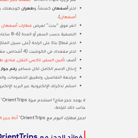
اختر
أصفهان
كمنشأ، و
طهران
كوجهتك، وأدخ
أصفهان
).
انقر فوق “بحث” لعرض
قطارات أصفهان إ
التصفية حسب السعر أو المدة (6-8 ساعات) أو نوع القطار (على سبيل المثال، فاخر، عادي) أو المقاعد (كوتشيت، صالون).
اختر قطارًا بناءً على الراحة (على سبيل المثا
اختر مقعدك في الكوشيت (4 أشخاص، مقعد خاص في الدار) أو مقعد صالون، مع خيارات للنساء فقط للمسافرات المنفردات.
أضف
تأمين السفر
,
تاكسي النقل
,
فنادق ط
إدخال الاسم الكامل لكل مسافر،
رقم جواز 
مراجعة التفاصيل، وتطبيق الخصومات، والدفع
استلم تذكرتك الإلكترونية عبر البريد الإل
لا يوجد حجز متاح؟ استخدم ميزة OrientTrips’
جانب ذلك للراحة.
احجز قطارك اليوم
مع OrientTrips’
أداة حجز ا
فوائد الحجز مع OrientTrips