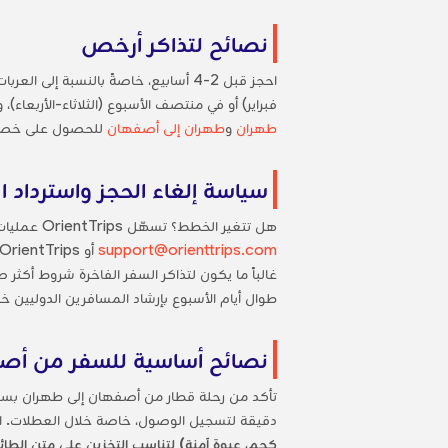
نصائح لتذاكر أرخص
احجز قبل 2-4 أسابيع، خاصةً بالنسب
فبراير) أو في منتصف الأسبوع (الثلاثاء-الأربعاء)، وتجنب
طهران
و
طهران إلى أصفهان
للحصول على خصوما
سياسة إلغاء الحجز واسترداد ا
هل تتغير الخطط؟ تسهّل OrientTrips عمليات الإلغاء على السائحين، على الرغم من تطبيق رسوم وفقاً لقواعد المشغل. يمكنك الإلغاء عبر الإنترنت من خلال
support@orienttrips.com
أو OrientTrips’
غالباً ما يكون لتذاكر السفر الفاخرة شروط أكثر
طوال أيام الأسبوع بإرشاد المسافرين الدوليين خل
نصائح أساسية للسفر من أصف
تأكد من رحلة قطار من أصفهان إلى طهران بس
دقيقة لتسجيل الوصول، خاصة خلال العطلات.
كجم، عبوة آمنة) لتناسب التخزين على متن الطائ