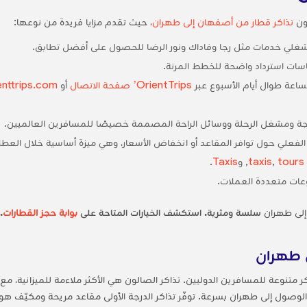
زون
تذاكر قطار من أصفهان إلى طهران
، حيث تقدم مزايا فريدة من نوعها:
ر مشغلي خدمات مثل رجا وفاداك ونور الرضا للحصول على أفضل تطابق.
سياسات استرداد واضحة للخطط المرنة.
ساعة طوال أيام الأسبوع عبر
OrientTrips’ صفحة الاتصال
أو
nttrips.com
لدرجة ومشغل الرحلة ووسائل الراحة المصممة خصيصًا للمسافرين العالميين.
 الفعلي حول توافر المقاعد أو انخفاض الأسعار، وهي ميزة أساسية خلال العطل
tours
,
taxis
, و
Taxis
.
عات متعددة العملات.
إلى طهران
سلسة ومثرية. استكشف الخيارات المتاحة على
بوابة حجز القطارات
.
ى طهران
ر متنوعة للمسافرين الدوليين. تذاكر الصالون هي الأكثر ملاءمة للميزانية،
لوصول إلى طهران بسرعة. توفّر تذاكر الدرجة الأولى مقاعد مريحة ومكيّف هو