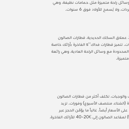
، ووسائل راحة متميزة مثل حمامات نظيفة، وهي
 يُسمح للأولاد فوق 6 سنوات.
جا"، عملاق السكك الحديدية، قطارات الصالون
والدرجة الأولى والقطارات الفاخرة ذات المقاعد المريحة ومكيف الهواء والوجبات الخفيفة الأساسية، وهي مثالية لجميع الميزانيات. تتميز قطارات فداك’'s الفاخرة بأرائك خاصة
المحدودة مع وسائل الراحة العادية، وهي رائعة
ائك والوجبات، تكلف أكثر من قطارات الصالون
ة (الشتاء، منتصف الأسبوع) وفورات. تزيد
الأسعار أيضاً. غالباً ما يؤمّن الحجز عبر
الإنترنت عبر أورينت تريبس أسعاراً أفضل من الحجز في اللحظة الأخيرة أو الشراء الشخصي. تتراوح الأسعار عادةً من €5 ($6 USD) لمقاعد الصالون إلى €20-40 للأرائك الفاخرة،