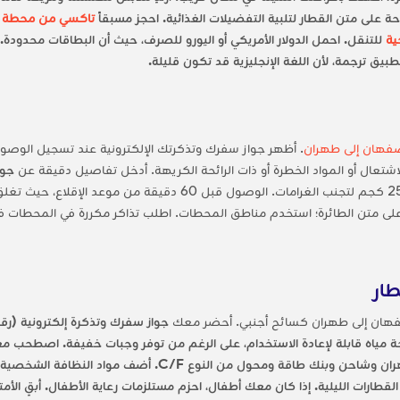
 على متن القطار لتلبية التفضيلات الغذائية. احجز مسبقاً
تاكسي من محطة 
ية
طبيق ترجمة، لأن اللغة الإنجليزية قد تكون قليلة.
فهان إلى طهران
. أظهر جواز سفرك وتذكرتك الإلكترونية عند تسجيل الوصول
اشتعال أو المواد الخطرة أو ذات الرائحة الكريهة. أدخل تفاصيل دقيقة عن
جوا
 على متن الطائرة؛ استخدم مناطق المحطات. اطلب تذاكر مكررة في المحطات ف
طار
أصفهان إلى طهران كسائح أجنبي. أحضر معك
جواز سفرك وتذكرة إلكترونية (ر
ياه قابلة لإعادة الاستخدام، على الرغم من توفر وجبات خفيفة. اصطحب معك سم
إيران للتسلية. احمل معك ملابس متواضعة لطهران وشاحن وبنك طاقة
لليلية. إذا كان معك أطفال، احزم مستلزمات رعاية الأطفال. أبقِ الأمتعة أقل من 20-25 كجم 