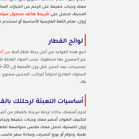
معك وجبات خفيفة على الرغم من الخيارات المتاحة
المدينة. احصل على
شريحة هاتف محمول سياح
إيران. تعلم اللغة الفارسية الأساسية أو استخدم ت
لوائح القطار
اتبع هذه القواعد من أجل رحلة قطار آمنة
من أص
غير المصرح بها محظورة. تجنب المواد القابلة لل
السلوك الهادئ احتراماً للركاب. التدخين ممنوع
بك
.
أساسيات التعبئة لرحلتك بالق
احزم أمتعتك بذكاء لرحلة مريحة بالقطار من 
لتكييف الهواء. أحضر معك وجبات خفيفة وزجاجة م
طبية، ودولار أو يورو للصرف. وسادة سفر تناسب القطارات ا