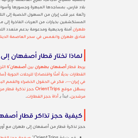
رائعة عبر قلب إيران من السهول الخصبة إلى التل
المستكشفين بخيارات من العربات الفاخرة إلى م
طهران
آمنة وبديهية ومدعومة بدعم متعدد اللغ
فنادق طهران وانغمس في سحر العاصمة الديناميك
لماذا تختار قطار أصفهان إلى
يربط قطار
أصفهان بطهران
بين
أصفهان
's الثراء المعماري، موطن ميدان نقش جهان وجسر سيو بول، مع
يسهّل موقع OrientTrips حجز
تذكرة قطار م
مرشدين
. ابدأ بـ
أداة حجز القطارات
.
كيفية حجز تذاكر قطار أصفهان إلى 
حجز تذكرة قطار من أصفهان إلى طهران مع أو
قم بزيارة OrientTrips’
صفحة حجز القطار