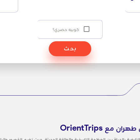
كوبيه حصري؟
بحث
ع OrientTrips
 النابضة بالحياة بين العظمة التاريخية والطاقة الحديثة، حيث تضم القصور والب