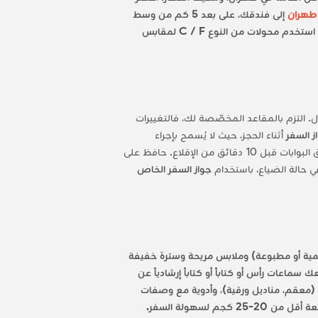
طهران
إلى فندقك، على بعد 5 كم من وسط
للتنقل. احمل الدولار الأمريكي أو اليورو للصرف، حيث أن البطاقات محدودة. استخدم محولات من النوع C / F لمقابس
. التزم بالمقاعد المخصّصة لك، فالتغييرات
ز السفر
أثناء الحجز، حيث لا يُسمح بإجراء
تصحيحات بعد الحجز. قلل وزن الأمتعة إلى 20-25 كجم لتجنب الغرامات. الوصول قبل 60 دقيقة من موعد الإقلاع، حيث تغلق البوابات قبل 10 دقائق من الإقلاع. حافظ على
ي حالة الضياع، باستخدام
جواز السفر الخاص
قمية أو مطبوعة) وملابس مريحة وسترة خفيفة
اعات رأس أو كتاباً أو كتاباً إرشادياً عن
 ومحول من النوع C/F. أضف مواد النظافة الشخصية (معقم، مناديل ورقية)، وأدوية مع وصفات
لسهولة السفر.