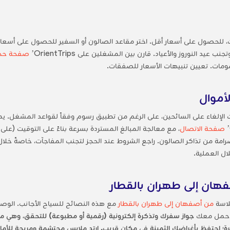
ة إلى العربات، للحصول على أسعار أقل. اختر مقاعد الصالون أو السفير للحصول على
 عيد النوروز والأعياد. قارن بين المشغلين على OrientTrips’
صفحة حجز
ت. تعيين تنبيهات الأسعار للصفقات.
لأموال
صفحة الاتصال
، مع معالجة المبالغ المستردة بسرعة بناءً على التوقيت (على 
 صرامة من تذاكر الصالون. راجع الشروط عند الحجز لتجنب المفاجآت، خاصةً خلا
ال العملية.
هان إلى طهران بالقطار
لاسة
من أصفهان إلى طهران بالقطار
مع هذه النصائح للسياح الأجانب. الوص
 احمل معك
رة؛ احتفظ بأغراضك الثمينة في مكان قريب. ارتدِ ملابس محتشمة ومريحة للأ