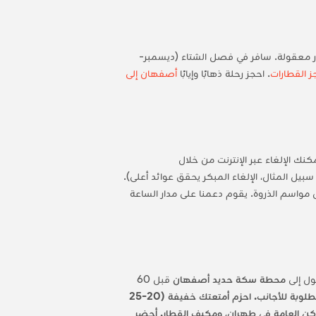
 أسعار معقولة. سافر في فصل الشتاء (ديسمبر-
 القطارات
. احجز رحلة ذهابًا وإيابًا
أصفهان إلى
سبيل المثال، الإلغاء المبكر يحقق عوائد أعلى).
ل مواسم الذروة. يقوم دعمنا على مدار الساعة
ول إلى
محطة سكة حديد أصفهان
قبل 60
جواز سفرك وتذكرة إلكترونية (رقمية أو مطبوعة) للتحقق، وهي مطلوبة للأجانب. احزم أمتعتك خفيفة (20-25
ماكن العامة في طهران، ومكيف القطار. أحضر