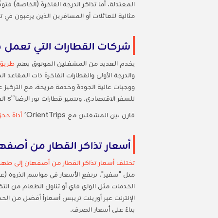
المعتدلة. أما تذاكر الدرجة الفاخرة (الخاصة) 
مثالية للعائلات أو المسافرين الذين يرغبون في تج
شركات القطارات التي تعمل 
يخدم العديد من المشغلين الموثوق بهم
طريق 
ووجبات عالية الجودة وخدمة مريحة، مع التركيز عل
للسفر الاقتصادي. وتتميز قطارات نور الرضا’'s الفاخرة بأرائك خاصة وتكييف متطور ووجبات طعام فاخرة، مما يضمن لك رحلة متميزة.
قارن بين المشغلين مع OrientTrips’
أداة حجز
أسعار تذاكر القطار من أصفه
تختلف أسعار تذاكر القطار من أصفهان إلى طهر
مثل "سفير". ترتفع الأسعار في مواسم الذروة (عيد
الخدمات مثل الواي فاي أو تناول الطعام من التكال
بناءً على أسعار الصرف.