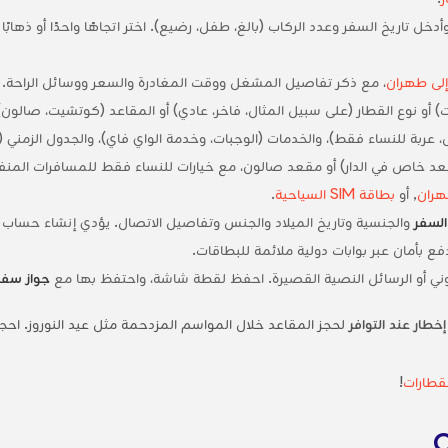
ل تاريخ السفر وعدد الركاب (بالغ، طفل، رضيع). اختر اتجاهًا واحدًا أو ذهابًا وإ
لى طهران
، مع ذكر تفاصيل المشغل ووقت المغادرة والسعر ووسائل الراحة.
ل، عربة للنساء فقط)، والخدمات (الوجبات، وخدمة الواي فاي)، والجدول الزمني (نهار
هران
, أو
بطاقة SIM السياحية
.
السفر
والجنسية وتاريخ الميلاد والجنس وتفاصيل الاتصال. يؤدي إنشاء حساب ا
 بأمان عبر بوابات دولية ملائمة للبطاقات.
كتروني أو الرسائل النصية القصيرة. احفظ لقطة شاشة، واحتفظ بها مع
جواز سفر
إخطار عند التوافر
لحجز المقاعد خلال المواسم المزدحمة مثل عيد النوروز. اح
لقطارات
!