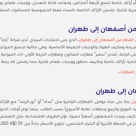
فتوفِّر أرائك خاصة تتسع لأربعة أشخاص، ومقاعد قابلة للتعديل، ووجبات طعام
ربة فاخرة. تضمن الأرائك الخاصة بالنساء فقط الخصوصية للمسافرات المنفردات، ولا
من أصفهان إلى طهران
القطار من أصفهان إلى طهران
، الذي يلبي احتياجات السياح. تُدير شركة "را
ى الراحة. تقدم "سفير" قطارات الصالون وقطارات الدرجة الأولى ذات الميزانية 
 القطارات
.
ان إلى طهران
ان
بناءً على عدة عوامل. القطارات الفاخرة مثل "فدك" أو "نور الرضا"، مع الأر
 النوروز والربيع وعطلات نهاية الأسبوع) بسبب الطلب، بينما توفر أوقات الذرو
يف، ويحدد المشغلون أسعاراً مميزة. تؤثر الظروف الاقتصادية، مثل التضخم، على 