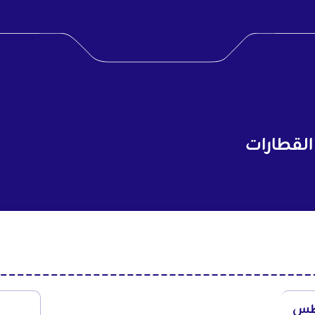
القطارات
طس