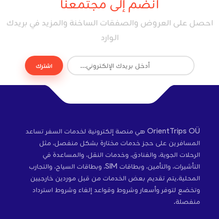
انضم إلى مجتمعنا
احصل على العروض والصفقات الساخنة والمزيد في بريدك
الوارد
اشترك
OrientTrips OÜ هي منصة إلكترونية لخدمات السفر تساعد
المسافرين على حجز خدمات مختارة بشكل منفصل، مثل
الرحلات الجوية، والفنادق، وخدمات النقل، والمساعدة في
التأشيرات، والتأمين، وبطاقات SIM، وبطاقات السياح، والتجارب
المحلية.يتم تقديم بعض الخدمات من قبل موردين خارجيين
وتخضع لتوفر وأسعار وشروط وقواعد إلغاء وشروط استرداد
منفصلة.