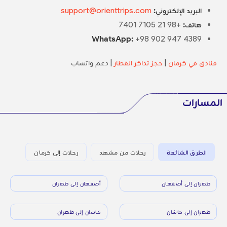
البريد الإلكتروني:
support@orienttrips.com
هاتف:
+98 21 7105 7401
WhatsApp:
+98 902 947 4389
فنادق في كرمان
|
حجز تذاكر القطار
| دعم واتساب
المسارات
الطرق الشائعة
رحلات من مشهد
رحلات إلى كرمان
طهران إلى أصفهان
أصفهان إلى طهران
طهران إلى كاشان
كاشان إلى طهران