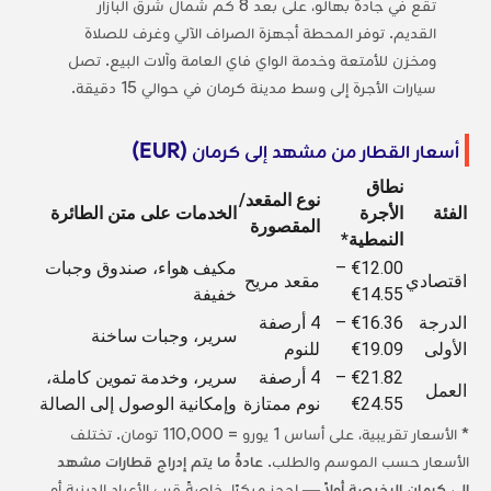
تقع في جادة بهالو، على بعد 8 كم شمال شرق البازار
القديم. توفر المحطة أجهزة الصراف الآلي وغرف للصلاة
ومخزن للأمتعة وخدمة الواي فاي العامة وآلات البيع. تصل
سيارات الأجرة إلى وسط مدينة كرمان في حوالي 15 دقيقة.
أسعار القطار من مشهد إلى كرمان (EUR)
نطاق
نوع المقعد/
الفئة
الأجرة
الخدمات على متن الطائرة
المقصورة
النمطية*
€12.00 –
مكيف هواء، صندوق وجبات
اقتصادي
مقعد مريح
€14.55
خفيفة
الدرجة
€16.36 –
4 أرصفة
سرير، وجبات ساخنة
الأولى
€19.09
للنوم
€21.82 –
4 أرصفة
سرير، وخدمة تموين كاملة،
العمل
€24.55
نوم ممتازة
وإمكانية الوصول إلى الصالة
* الأسعار تقريبية، على أساس 1 يورو = 110,000 تومان. تختلف
الأسعار حسب الموسم والطلب.
عادةً ما يتم إدراج قطارات مشهد
إلى كرمان الرخيصة أولاً
— احجز مبكرًا، خاصةً قرب الأعياد الدينية أو