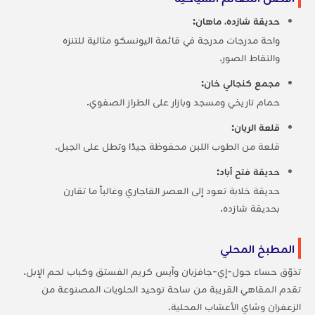
حديقة شازده، ماهان:
واحة مدرجات مدرجة في قائمة اليونسكو مثالية للتنزه
والتقاط الصور.
مجمع كنجالي خان:
حمام تاريخي ومسجد وبازار على الطراز الصفوي.
قلعة الريان:
قلعة من الطوب اللبن محفوظة جيدًا وتطل على الجبل.
حديقة فتح آباد:
حديقة خلابة تعود إلى العصر القاجاري وغالباً ما تقارن
بحديقة شازده.
المطبخ المحلي
تذوّق حساء جول-إي-جافزبان وآيس كريم الفستق وكباب لحم الإبل.
تقدم المقاهي القريبة من ساحة توحيد الحلويات المصنوعة من
الزعفران وشاي الأعشاب المحلية.