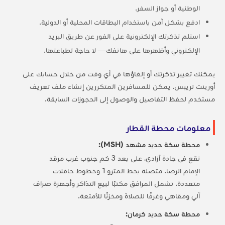
الوطنية أو جواز السفر.
ادفع بشكل آمن باستخدام البطاقات المحلية أو الدولية.
استلم تذكرتك الإلكترونية على الفور عن طريق البريد
الإلكتروني وأظهرها على هاتفك— لا حاجة لطباعتها.
يمكنك تغيير تذكرتك أو إلغاؤها في أي وقت من خلال حسابك على
أورينت تريبس. يمكن للمسافرين المتكررين إنشاء ملف تعريف
مستخدم لحفظ التفاصيل والوصول إلى الحجوزات السابقة.
معلومات محطة القطار
محطة سكة حديد مشهد (MSH):
تقع في جادة آزادي، على بعد 3 كم جنوب غرب مرقد
الإمام الرضا. متصلة بخط المترو 1 وخطوط حافلات
متعددة. تشمل المرافق مكتبًا لبيع التذاكر وأجهزة صراف
آلي ومقاهي وغرفًا للصلاة ومخزنًا للأمتعة.
محطة سكة حديد كرمان: