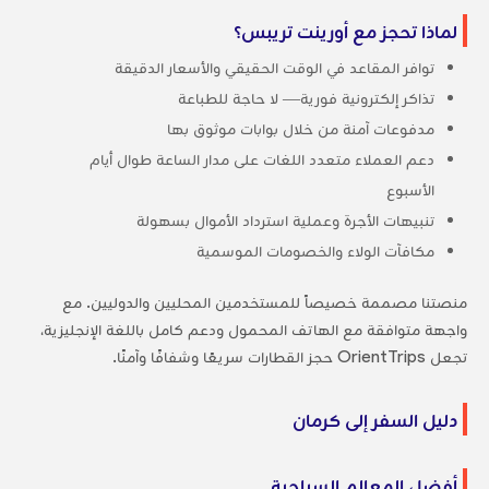
لماذا تحجز مع أورينت تريبس؟
توافر المقاعد في الوقت الحقيقي والأسعار الدقيقة
تذاكر إلكترونية فورية— لا حاجة للطباعة
مدفوعات آمنة من خلال بوابات موثوق بها
دعم العملاء متعدد اللغات على مدار الساعة طوال أيام
الأسبوع
تنبيهات الأجرة وعملية استرداد الأموال بسهولة
مكافآت الولاء والخصومات الموسمية
منصتنا مصممة خصيصاً للمستخدمين المحليين والدوليين. مع
واجهة متوافقة مع الهاتف المحمول ودعم كامل باللغة الإنجليزية،
تجعل OrientTrips حجز القطارات سريعًا وشفافًا وآمنًا.
دليل السفر إلى كرمان
أفضل المعالم السياحية