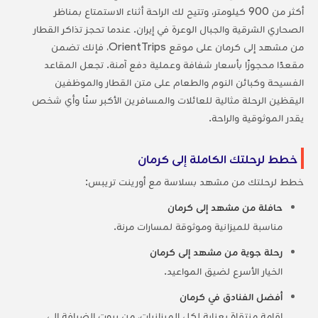
أكثر من 900 كيلومتر، وتتيح لك الراحة أثناء الاستمتاع بمناظر
الصحاري الشرقية والجبال الوعرة في إيران. عندما تحجز تذاكر القطار
من مشهد إلى كرمان على موقع OrientTrips، فإنك تضمن
مقعدًا محجوزًا بأسعار شفافة وعملية دفع آمنة. تجعل المقاعد
الفسيحة وكبائن النوم والطعام على متن القطار والموظفين
اليقظين الرحلة مثالية للعائلات والمسافرين الأكبر سنًا وأي شخص
يقدر الموثوقية والراحة.
خطط لرحلتك الكاملة إلى كرمان
خطط لرحلتك من مشهد بسلاسة مع أورينت تريبس:
حافلة من مشهد إلى كرمان
مناسبة للميزانية وموثوقة لمسارات مرنة.
رحلة جوية من مشهد إلى كرمان
الخيار الأسرع لضيق المواعيد.
أفضل الفنادق في كرمان
إقامة منتقاة بعناية لكل الميزانيات، من بيوت الضيافة إلى