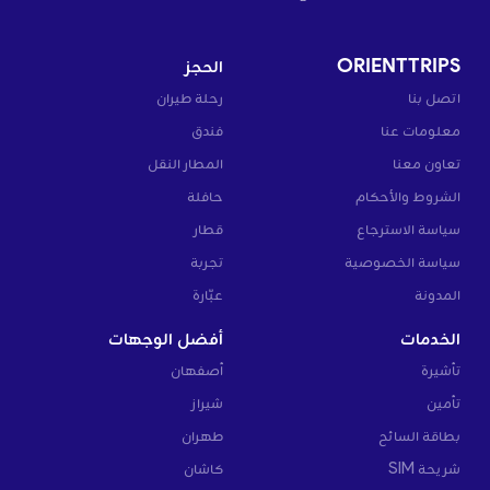
ORIENTTRIPS
الحجز
اتصل بنا
رحلة طيران
معلومات عنا
فندق
تعاون معنا
المطار النقل
الشروط والأحكام
حافلة
سياسة الاسترجاع
قطار
سياسة الخصوصية
تجربة
المدونة
عبّارة
الخدمات
أفضل الوجهات
تأشيرة
أصفهان
تأمين
شيراز
بطاقة السائح
طهران
شريحة SIM
كاشان