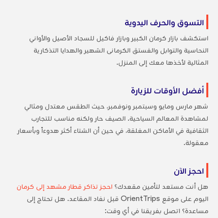
التسوق والحرف اليدوية
استكشف بازار كرمان الكبير وبازار فاكيل للسجاد الأصيل والأواني
النحاسية والتوابل والفستق الكرمانى الشهير والهدايا التذكارية
المثالية لأخذها معك إلى المنزل.
أفضل الأوقات للزيارة
شهر مارس ومايو وسبتمبر ونوفمبر، حيث الطقس معتدل ومثالي
لمشاهدة المعالم السياحية. الصيف حار ولكنه مناسب للتجارب
الثقافية في الأماكن المغلقة، في حين أن الشتاء أكثر هدوءاً وبأسعار
معقولة.
احجز الآن
هل أنت مستعد لتأمين مقعدك؟
احجز تذاكر قطار مشهد إلى كرمان
اليوم على موقع OrientTrips قبل نفاد المقاعد. هل تحتاج إلى
مساعدة؟ اتصل بفريقنا في أي وقت: