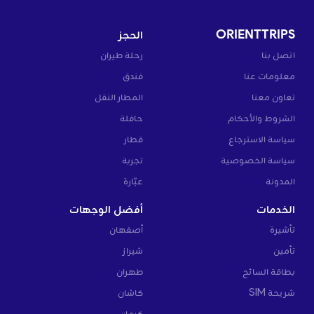
ORIENTTRIPS
الحجز
اتصل بنا
رحلة طيران
معلومات عنا
فندق
تعاون معنا
المطار النقل
الشروط والأحكام
حافلة
سياسة الاسترجاع
قطار
سياسة الخصوصية
تجربة
المدونة
عبّارة
الخدمات
أفضل الوجهات
تأشيرة
أصفهان
تأمين
شيراز
بطاقة السائح
طهران
شريحة SIM
كاشان
كرمان