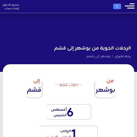
تسجيل الدخول
€
إنشاء حساب
الرحلات الجوية من بوشهر إلى قشم
›
رحلة طيران
بوشهر إلى قشم
من
إلى
ذهاب فقط
بوشهر
قشم
6
أغسطس
الخميس
1
الركاب
0 طفل - 0 رضيع