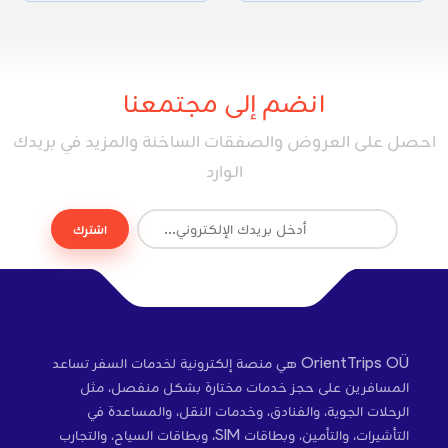
انضم إلى مجتمعنا
احصل على العروض والصفقات الساخنة والمزيد في بريدك
الوارد
اشترك
OrientTrips OÜ هي منصة إلكترونية لخدمات السفر تساعد
المسافرين على حجز خدمات مختارة بشكل منفصل، مثل
الرحلات الجوية، والفنادق، وخدمات النقل، والمساعدة في
التأشيرات، والتأمين، وبطاقات SIM، وبطاقات السياح، والتجارب