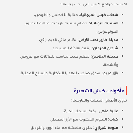
اكتشف مواقع كيش التي يجب زيارتها:
شعاب كيش المرجانية
: مثالية للغطس والغوص.
السفينة اليونانية
: حطام سفينة تاريخية، مثالية للتصوير
الفوتوغرافي.
مدينة كاريز تحت الأرض
: نظام مائي قديم رائع.
شاطئ المرجان
: بقعة هادئة للاسترخاء.
حديقة الدلافين
: معلم جذب مناسب للعائلات مع عروض
وأنشطة.
بازار مريم
: سوق صاخب للهدايا التذكارية والسلع المحلية.
مأكولات كيش الشهيرة
تذوق الأطباق المحلية والفارسية:
غالية ماهي
: يخنة السمك الحارة.
كباب
: اللحوم المشوية مع الأرز المعطر.
فلودة شيرازي
: حلوى منعشة مع ماء الورد والنودلز.