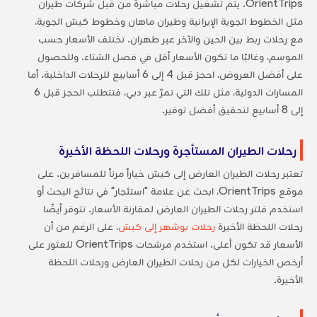
OrientTrips. يتم تشغيل رحلات مباشرة من قبل شركات طيران
مثل الخطوط الجوية الإيرانية وطيران ماهان وخطوط كيش الجوية،
مع رحلات ربط بين الحين والآخر عبر طهران. تختلف الأسعار حسب
الموسم، وغالبًا ما تكون الأسعار أقل في فصل الشتاء. وللحصول
على أفضل العروض، احجز قبل 4 إلى 6 أسابيع للرحلات الداخلية. أما
المسارات الدولية، مثل تلك التي تمرّ عبر دبي، فتتطلب الحجز قبل 6
إلى 8 أسابيع لتحقيق أفضل توفير.
رحلات الطيران المستأجرة ورحلات اللحظة الأخيرة
تعتبر رحلات الطيران العارض إلى كيش خياراً مرناً للمسافرين. على
موقع OrientTrips، ابحث عن علامة "استئجار" في نتائج البحث أو
استخدم فلتر رحلات الطيران العارض لمقارنة الأسعار. تتوفر أيضًا
رحلات اللحظة الأخيرة
رحلات بوشهر إلى كيش
، على الرغم من أن
الأسعار قد تكون أعلى. استخدم مرشحات OrientTrips للعثور على
أرخص الخيارات لكل من رحلات الطيران العارض ورحلات اللحظة
الأخيرة.