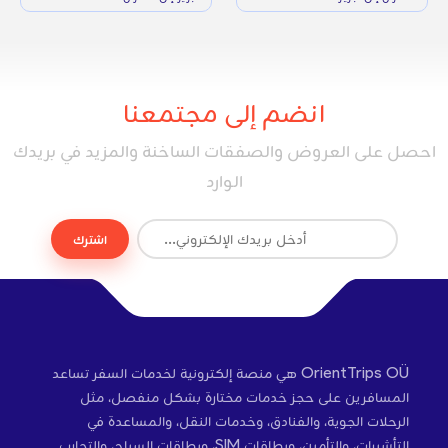
انضم إلى مجتمعنا
احصل على العروض والصفقات الساخنة والمزيد في بريدك
الوارد
اشترك
OrientTrips OÜ هي منصة إلكترونية لخدمات السفر تساعد
المسافرين على حجز خدمات مختارة بشكل منفصل، مثل
الرحلات الجوية، والفنادق، وخدمات النقل، والمساعدة في
التأشيرات، والتأمين، وبطاقات SIM، وبطاقات السياح، والتجارب