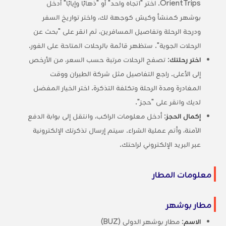
OrientTrips. اختر "اتجاه واحد" أو "ذهابًا وإيابًا" أدخل
بوشهر كمنشأ وكيش كوجهة لك، واختر تواريخ السفر
ودرجة الرحلة وتفاصيل المسافرين، ثم انقر على "بحث عن
الرحلات الجوية". ستظهر قائمة بالرحلات المتاحة على الفور.
اختر رحلتك
: تصفح الرحلات مرتبة حسب السعر، من الأرخص
إلى الأعلى. راجع التفاصيل مثل شركة الطيران ووقت
المغادرة ومدة الرحلة وتكلفة التذكرة. اختر الخيار المفضل
لديك وانقر على "حجز".
إكمال الحجز
: أدخل معلومات الراكب، وانتقل إلى بوابة الدفع
الآمنة، وأتم عملية الشراء. سيتم إرسال تذكرتك الإلكترونية
عبر البريد الإلكتروني لراحتك.
معلومات المطار
مطار بوشهر
الاسم
: مطار بوشهر الدولي (BUZ)