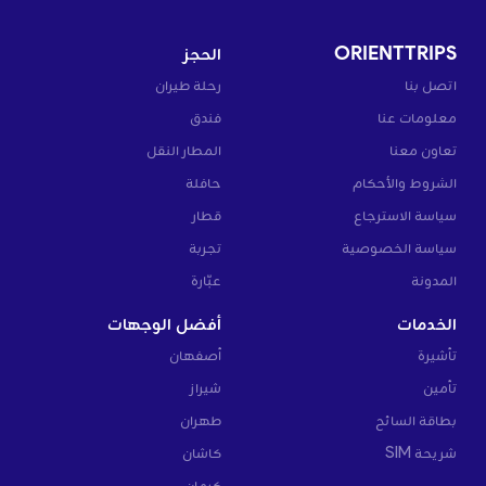
ORIENTTRIPS
الحجز
اتصل بنا
رحلة طيران
معلومات عنا
فندق
تعاون معنا
المطار النقل
الشروط والأحكام
حافلة
سياسة الاسترجاع
قطار
سياسة الخصوصية
تجربة
المدونة
عبّارة
الخدمات
أفضل الوجهات
تأشيرة
أصفهان
تأمين
شيراز
بطاقة السائح
طهران
شريحة SIM
كاشان
كرمان