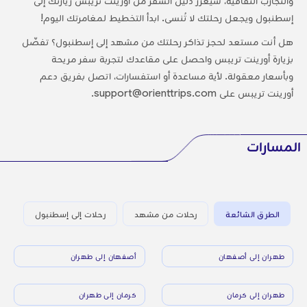
والتجارب الثقافية، سيعزز دليل السفر من أورينت تريبس زيارتك إلى
إسطنبول ويجعل رحلتك لا تُنسى. ابدأ التخطيط لمغامرتك اليوم!
هل أنت مستعد لحجز تذاكر رحلتك من مشهد إلى إسطنبول؟ تفضّل
بزيارة أورينت تريبس واحصل على مقاعدك لتجربة سفر مريحة
وبأسعار معقولة. لأية مساعدة أو استفسارات، اتصل بفريق دعم
أورينت تريبس على support@orienttrips.com.
المسارات
الطرق الشائعة
رحلات من مشهد
رحلات إلى إسطنبول
طهران إلى أصفهان
أصفهان إلى طهران
طهران إلى كرمان
كرمان إلى طهران