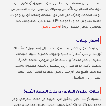
عند السفر من مشهد إلى إسطنبول، من الضروري أن تكون على
دراية بكلا المطارين. تأكَّد من وصولك إلى مبنى الركاب الصحيح في
الوقت المحدد، وتعرَّف على المرافق المتاحة، وافهم أي بروتوكولات
خاصة بفيروس كورونا (كوفيد-19). لمزيد من المعلومات حول
تفاصيل المطار، تفضل بزيارة
أورينت تريبس
.
أسعار الرحلات
هل تبحث عن رحلات رخيصة من مشهد إلى إسطنبول؟ تُقدِّم لك
أورينت تريبس أسعاراً تنافسية وعروضاً حصرية لتلبية احتياجات
سفرك. بالحجز مقدماً أو الاستفادة من عروض اللحظة الأخيرة،
يمكنك تأمين تذاكر طيران إلى إسطنبول بأسعار معقولة تناسب
ميزانيتك. اطّلع على أورينت تريبس لمعرفة أحدث أسعار تذاكر
الطيران إلى إسطنبول.
رحلات الطيران العارض ورحلات اللحظة الأخيرة
بالنسبة لأولئك الذين يبحثون عن المرونة في خطط سفرهم، يوفر
موقع OrientTrips أيضاً خيارات رحلات الطيران العارض ورحلات