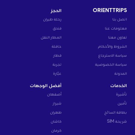
ORIENTTRIPS
الحجز
اتصل بنا
رحلة طيران
معلومات عنا
فندق
تعاون معنا
المطار النقل
الشروط والأحكام
حافلة
سياسة الاسترجاع
قطار
سياسة الخصوصية
تجربة
المدونة
عبّارة
الخدمات
أفضل الوجهات
تأشيرة
أصفهان
تأمين
شيراز
بطاقة السائح
طهران
شريحة SIM
كاشان
كرمان