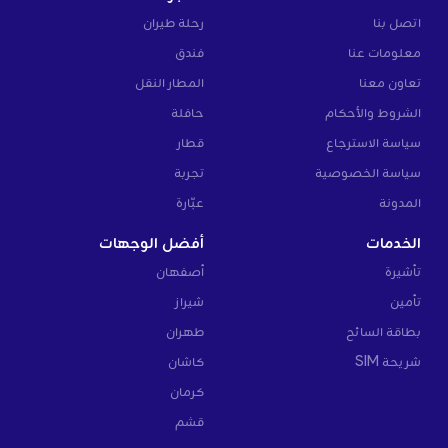
اتصل بنا
رحلة طيران
معلومات عنا
فندق
تعاون معنا
المطار النقل
الشروط والأحكام
حافلة
سياسة الاسترجاع
قطار
سياسة الخصوصية
تجربة
المدونة
عبّارة
الخدمات
أفضل الوجهات
تأشيرة
أصفهان
تأمين
شيراز
بطاقة السائح
طهران
شريحة SIM
كاشان
كرمان
قشم