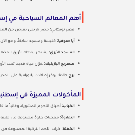
أهم المعالم السياحية في إ
قصر توبكابي
: قصر تاريخي يعرض فن العمار
آيا صوفيا
: كنيسة ومسجد سابقاً، وهو الآن
المسجد الأزرق
: يشتهر ببلاطه الأزرق المذ
صهريج البازيليك
: خزان مياه قديم تحت الأ
برج جالاتا
: يوفر إطلالات بانورامية على المدين
المأكولات المميزة في إسطنب
الكباب
: أطباق اللحوم المشوية، وغالباً ما ت
البقلاوة
: معجنات حلوة مصنوعة من طبقات 
الكفتة
: كرات اللحم التركية المصنوعة من ا