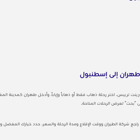
طهران إلى إسطنبول
ينت تريبس. اختر رحلة ذهاب فقط أو ذهاباً وإياباً، وأدخل طهران كمدينة ال
ى "بحث" لعرض الرحلات المتاحة.
اجع شركة الطيران ووقت الإقلاع ومدة الرحلة والسعر. حدد خيارك المفضل وان