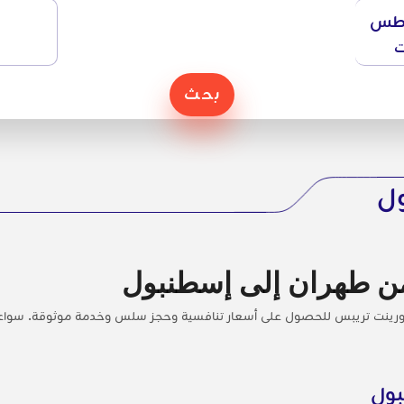
طس
ت
بحث
ول
من طهران إلى إسطنبول
ورينت تريبس للحصول على أسعار تنافسية وحجز سلس وخدمة موثوقة. سواء كنت
بول