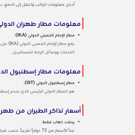
أدخل معلومات الراكب وانتقل إلى الدفع. بعد
معلومات مطار طهران الدولي
مطار الإمام الخميني الدولي (IKA)
:
الخدمات ووسائل الراحة للمسافرين.
معلومات مطار إسطنبول الدو
مطار إسطنبول الدولي (IST)
:
هو المطار الدولي الرئيسي الذي يخدم إسطنبول، ويقع على بُعد 40 كم تقريباً من وسط المدينة، 
أسعار تذاكر الطيران من طهر
رحلات ذهاب فقط
:
تبدأ الأسعار من 73 دولاراً تقريباً، حسب شركة الطيران ووقت الحجز :contentReference[oaicite:0]{index=0}.