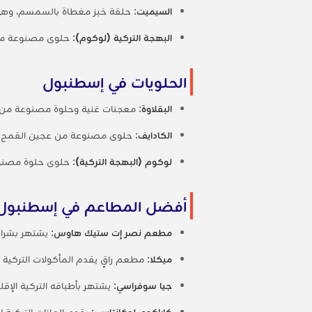
السيميت
: حلقة خبز مغطاة بالسمسم، وه
البهجة التركية (لوكوم)
: حلوى مصنوعة من ا
الحلويات في إسطنبول
البقلاوة
: معجنات غنية وحلوة مصنوعة من 
الكادايف
: حلوى مصنوعة من عجين القمح ا
لوكوم (البهجة التركية)
: حلوى حلوة مصنوعة
أفضل المطاعم في إسطنبول
مطعم نصر إت ستيك هاوس
: يشتهر بشرائ
ميكلا
: مطعم راقٍ يقدم المأكولات التركية ا
جيا سوفراسي
: يشتهر بأطباقه التركية الإقل
كاراكوي لوكانتاسي
: يقدم المازات التركية ا