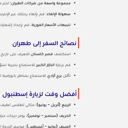
مجموعة واسعة من شركات الطيران
: اختر 
سهولة الإلغاء
: قم بإلغاء رحلتك عبر الإنت
تنبيهات الأسعار الفورية
: قم بإعداد إشعارا
نصائح السفر إلى طهران
استكشف
قصر كلستان
للتعرف على تاريخ إ
قم بزيارة
البازار الكبير
للاستمتاع بتجربة تسوّ
تأمّل
برج آزادي
للاستمتاع بمناظر بانورامية ل
أفضل وقت لزيارة إسطنبول
الربيع (أبريل - يونيو)
: مثالي لطقس لطيف و
الخريف (سبتمبر - نوفمبر)
: يوفر درجات حرار
الصيف (يوليو - أغسطس)
: موسم الذروة ال