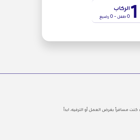
1
الركاب
0 طفل - 0 رضيع
 مسافراً بغرض العمل أو الترفيه، ابدأ