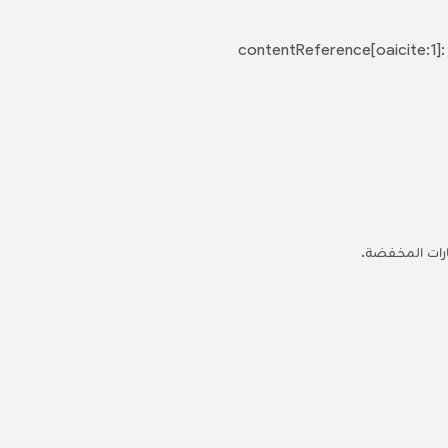
تتراوح أسعار رحلات الذهاب والعودة عادةً من 166 دولاراً إلى 257 دولاراً، مع وجود اختلافات بناءً على الموسم ووقت الحجز :contentReference[oaicite:1]
ارات المخفضة.