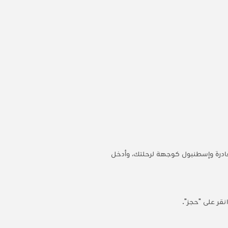
مغادرة وإسطنبول كوجهة لرحلتك، وأدخل
قر على "حجز".