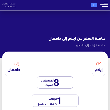
تسجيل الدخول
€
إنشاء حساب
حافلة السفر من إيلام إلى دامغان
›
حافلة
إيلام إلى دامغان
من
إلى
إيلام
دامغان
8
أغسطس
السبت
1
الركاب
0 طفل - 0 رضيع