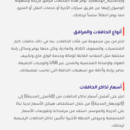
و{{المدينة_الوجهة}}. توفر هذه المحطات مرافق مريحة وسهولة
الوصول إليها عن طريق سيارات الأجرة أو خدمات النقل أو المترو،
مما يوفر انتقالاً سلساً لرحلاتك.
أنواع الحافلات والمرافق
اختر من بين مجموعة من فئات الحافلات، بما في ذلك حافلات كبار
الشخصيات، والصفوف الثلاثة، والعادية، وكل منها يوفر وسائل راحة
مختلفة مثل المقاعد القابلة للإمالة وخدمة الواي فاي وتكييف
الهواء والإضاءة الشخصية والشحن عبر USB والوجبات الخفيفة.
سافر براحة وأناقة مع تسهيلات الحافلة التي تناسب تفضيلاتك.
أسعار تذاكر الحافلات
اعثر على أفضل أسعار تذاكر الحافلات من {{الأصل_المدينة}} إلى
{{الوجهة_المدينة}} من خلال استكشاف هيكل الأسعار لدينا بناءً
على الدرجة والموسم. استفد من مرشحاتنا وتقويمات الأسعار
المنخفضة وعروض اللحظة الأخيرة لتأمين تذاكر الحافلات الرخيصة
لرحلتك.