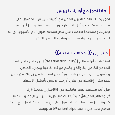
لماذا تحجز مع أورينت تريبس
احجز رحلتك بالحافلة بين المدن مع أورينت تريبس للحصول على
مسارات معتمدة وبأقل الأسعار بدون رسوم خفية وحجز آمن عبر
الإنترنت ومساعدة العملاء على مدار الساعة طوال أيام الأسبوع. ثق بنا
للحصول على تجربة سفر موثوقة وخالية من التوتر.
دليل إلى {{الوجهة_المدينة}}
استكشف أبرز معالم {{destination_city}} من خلال دليل السفر
المدمج الخاص بنا، والذي يضم مواقع ثقافية وتجارب الطهي
والأسواق النابضة بالحياة. حقق أقصى استفادة من زيارتك من خلال
حجز مكان إقامتك من خلال أورينت تريبس بأفضل الأسعار.
هل أنت مستعد لحجز حافلتك من {{الأصل_المدينة}} إلى
{{الوجهة_المدينة}}؟ ابدأ رحلتك مع أورينت تريبس اليوم واستمتع
بتجربة حجز سفر سلسة. للحصول على أي مساعدة، تواصل مع فريق
الدعم لدينا على support@orienttrips.com.