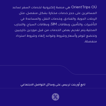
OrientTrips OÜ هي منصة إلكترونية لخدمات السفر تساعد
المسافرين على حجز خدمات مختارة بشكل منفصل، مثل
الرحلات الجوية، والفنادق، وخدمات النقل، والمساعدة في
التأشيرات، والتأمين، وبطاقات SIM، وبطاقات السياح، والتجارب
المحلية.يتم تقديم بعض الخدمات من قبل موردين خارجيين
وتخضع لتوفر وأسعار وشروط وقواعد إلغاء وشروط استرداد
منفصلة.
تابع أورينت تريبس على وسائل التواصل الاجتماعي