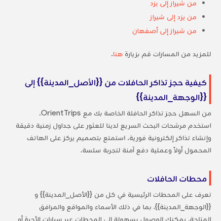
من شيراز إلى يزد
من يزد إلى شيراز
من شيراز إلى أصفهان
للمزيد من المسارات قم بزيارة
هنا
.
كيفية حجز تذاكر الحافلات من {{الأصل_المدينة}} إلى
{{الوجهة_المدينة}}
من السهل حجز تذاكر الحافلة الخاصة بك مع OrientTrips.
استخدم مرشحات البحث السريع لدينا للعثور على جداول زمنية دقيقة
وإنشاء تذاكر إلكترونية فورية. استمتع بتصميم يركز على الهاتف
المحمول أولاً وعملية دفع آمنة لتجربة سلسة.
محطات الحافلات
تعرف على المحطات الرئيسية في كل من {{الأصل_المدينة}} و
{{الوجهة_المدينة}}، بما في ذلك الأسماء والمواقع والمرافق
المتاحة. يمكنك الوصول بسهولة إلى المحطات عبر سيارات الأجرة أو