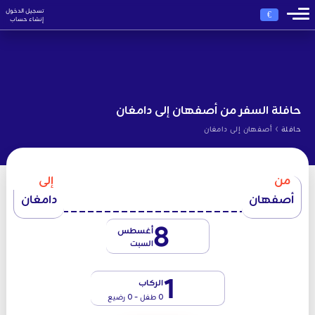
تسجيل الدخول
€
إنشاء حساب
حافلة السفر من أصفهان إلى دامغان
›
حافلة
أصفهان إلى دامغان
من
إلى
أصفهان
دامغان
8
أغسطس
السبت
1
الركاب
0 طفل - 0 رضيع