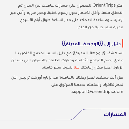
اختر OrientTrips للحصول على مسارات حافلات بين المدن تم
التحقق منها، وأقل الأسعار بدون رسوم خفية، وحجز سريع وآمن عبر
الإنترنت، ومساعدة العملاء على مدار الساعة طوال أيام الأسبوع
لتجربة سفر خالية من القلق.
دليل إلى {{الوجهة_المدينة}}
استكشف {{الوجهة_المدينة}} مع دليل السفر المدمج الخاص بنا،
والذي يضم المواقع الثقافية وخيارات الطعام والأسواق التي تستحق
الزيارة. احجز مكان إقامتك
هنا
لتجربة سفر كاملة.
هل أنت مستعد لحجز رحلتك بالحافلة؟ قم بزيارة أورينت تريبس الآن
لحجز تذاكرك واستمتع بدعمنا الموثوق على
support@orienttrips.com.
المسارات