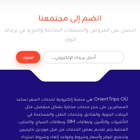
انضم إلى مجتمعنا
احصل على العروض والصفقات الساخنة والمزيد في بريدك
الوارد
اشترك
OrientTrips OÜ هي منصة إلكترونية لخدمات السفر تساعد
المسافرين على حجز خدمات مختارة بشكل منفصل، مثل
الرحلات الجوية، والفنادق، وخدمات النقل، والمساعدة في
التأشيرات، والتأمين، وبطاقات SIM، وبطاقات السياح، والتجارب
المحلية.يتم تقديم بعض الخدمات من قبل موردين خارجيين
وتخضع لتوفر وأسعار وشروط وقواعد إلغاء وشروط استرداد