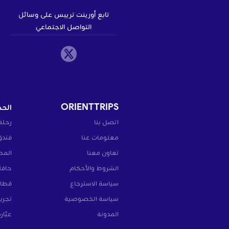
تابع أورينت تريبس على وسائل
التواصل الاجتماعي
ORIENTTRIPS
الحج
اتصل بنا
رحلة
معلومات عنا
فندق
تعاون معنا
المط
الشروط والأحكام
حافل
سياسة الاسترجاع
قطار
سياسة الخصوصية
تجرب
المدونة
عبّار