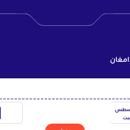
دامغان
1
سطس
بت
بحث