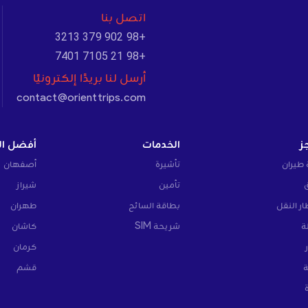
اتصل بنا
+98 902 379 3213
+98 21 7105 7401
أرسل لنا بريدًا إلكترونيًا
contact@orienttrips.com
ز
الخدمات
أفضل ال
 طيران
تأشيرة
أصفهان
تأمين
شيراز
ار النقل
بطاقة السائح
طهران
ة
شريحة SIM
كاشان
كرمان
ة
قشم
ة