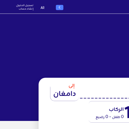
تسجيل الدخول
€
AR
إنشاء حساب
إلى
دامغان
الركاب
0 طفل - 0 رضيع