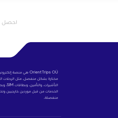
احصل عل
OrientTrips OÜ هي منص
مختارة بشكل منفصل، مثل الرحلات الج
التأشير
الخدمات من قبل موردين خارجيين وتخ
منفصلة.