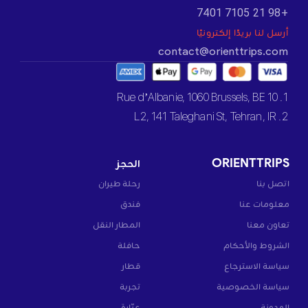
+98 21 7105 7401
أرسل لنا بريدًا إلكترونيًا
contact@orienttrips.com
1. 10 Rue d’Albanie, 1060 Brussels, BE
2. L2, 141 Taleghani St, Tehran, IR
ORIENTTRIPS
الحجز
اتصل بنا
رحلة طيران
معلومات عنا
فندق
تعاون معنا
المطار النقل
الشروط والأحكام
حافلة
سياسة الاسترجاع
قطار
سياسة الخصوصية
تجربة
المدونة
عبّارة