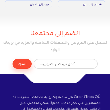
طهران إلى تبريز
تبريز إلى طهران
انضم إلى مجتمعنا
احصل على العروض والصفقات الساخنة والمزيد في بريدك
الوارد
اشترك
OrientTrips OÜ هي منصة إلكترونية لخدمات السفر تساعد
المسافرين على حجز خدمات مختارة بشكل منفصل، مثل
الرحلات الجوية، والفنادق، وخدمات النقل، والمساعدة في