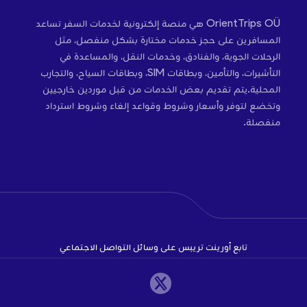
OrientTrips OÜ هي منصة إلكترونية لخدمات السفر تساعد
المسافرين على حجز خدمات مختارة بشكل منفصل، مثل
الرحلات الجوية، والفنادق، وخدمات النقل، والمساعدة في
التأشيرات، والتأمين، وبطاقات SIM، وبطاقات السياح، والتجارب
المحلية.يتم تقديم بعض الخدمات من قبل موردين خارجيين
وتخضع لتوفر وأسعار وشروط وقواعد إلغاء وشروط استرداد
منفصلة.
تابع أورينت تريبس على وسائل التواصل الاجتماعي