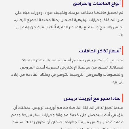
أنواع الحافلات والمرافق
تم تجهيز حافلاتنا بمقاعد مريحة، وتكييف هواء، ودورات مياه على
متن الحافلة، وخيارات ترفيهية لضمان رحلة ممتعة لجميع الركاب.
اجلس واسترخِ واستمتع بالمناظر الخلابة أثناء سفرك من إيلام إلى
يزد.
أسعار تذاكر الحافلات
نفخر في أورينت تريبس بتقديم أسعار تنافسية لتذاكر الحافلات
لعملائنا. تحقق من موقعنا الإلكتروني لمعرفة أحدث العروض
والخصومات والعروض الترويجية للتوفير في رحلتك القادمة من إيلام
إلى يزد.
لماذا تحجز مع أورينت تريبس
عندما تحجز تذاكر الحافلة الخاصة بك مع أورينت تريبس، يمكنك أن
تثق في أنك ستحصل على خدمة موثوقة وخيارات سفر مريحة ودعم
عملاء ممتاز. يكرس فريقنا جهوده لضمان أن تكون رحلتك سلسة
وخالية من التوتر من البداية إلى النهاية.