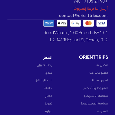
+98 21 7105 7401
أرسل لنا بريدًا إلكترونيًا
contact@orienttrips.com
1. 10 Rue d’Albanie, 1060 Brussels, BE
2. L2, 141 Taleghani St, Tehran, IR
ORIENTTRIPS
الحجز
اتصل بنا
رحلة طيران
معلومات عنا
فندق
تعاون معنا
المطار النقل
الشروط والأحكام
حافلة
سياسة الاسترجاع
قطار
سياسة الخصوصية
تجربة
المدونة
عبّارة