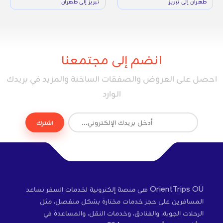
طهران إلى تبريز
تبريز إلى طهران
انضم إلى مجتمعنا
احصل على العروض والصفقات الساخنة والمزيد في بريدك
الوارد
اشترك
OrientTrips OÜ هي منصة إلكترونية لخدمات السفر تساعد
المسافرين على حجز خدمات مختارة بشكل منفصل، مثل
الرحلات الجوية، والفنادق، وخدمات النقل، والمساعدة في