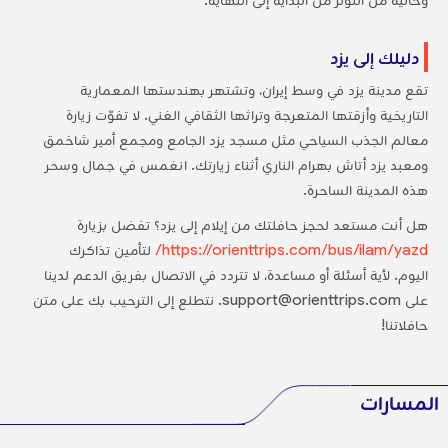
دليلك إلى يزد
تقع مدينة يزد في وسط إيران، وتشتهر بهندستها المعمارية
التاريخية وأزقتها المتعرجة وتراثها الثقافي الغني. لا تفوّت زيارة
معالم الجذب السياحي مثل مسجد يزد الجامع ومجمع أمير شاخمق
ومعبد يزد أتاش بهرام الناري أثناء زيارتك. انغمس في جمال وسحر
هذه المدينة الساحرة.
هل أنت مستعد لحجز حافلتك من إيلام إلى يزد؟ تفضل بزيارة
https://orienttrips.com/bus/ilam/yazd/
لتأمين تذاكرك
اليوم. لأية أسئلة أو مساعدة، لا تتردد في الاتصال بفريق الدعم لدينا
على support@orienttrips.com. نتطلع إلى الترحيب بك على متن
حافلاتنا!
المسارات