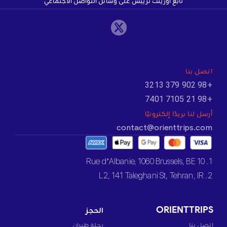
تابع أورينت تريبس على وسائل التواصل الاجتماعي
اتصل بنا
+98 902 379 3213
+98 21 7105 7401
أرسل لنا بريدًا إلكترونيًا
contact@orienttrips.com
1. 10 Rue d’Albanie, 1060 Brussels, BE
2. L2, 141 Taleghani St, Tehran, IR
ORIENTTRIPS
الحجز
اتصل بنا
رحلة طيران