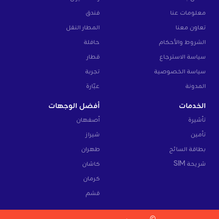
معلومات عنا
فندق
تعاون معنا
المطار النقل
الشروط والأحكام
حافلة
سياسة الاسترجاع
قطار
سياسة الخصوصية
تجربة
المدونة
عبّارة
الخدمات
أفضل الوجهات
تأشيرة
أصفهان
تأمين
شيراز
بطاقة السائح
طهران
شريحة SIM
كاشان
كرمان
قشم