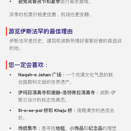
避免诺鲁孜节和夏季
旅行需求激增。
淡季的机票价格更优惠，机场也更安静。
游览伊斯法罕的最佳理由
伊斯法罕是历史、建筑和波斯热情好客爱好者的首选目
的地。
您一定会喜欢：
Naqsh-e Jahan 广场：
一个充满文化气息的联
合国教科文组织世界遗产。
伊玛目清真寺和谢赫-洛特弗拉清真寺：
波斯-伊
斯兰设计的标志性典范。
Si-o-se-pol 桥和 Khaju 桥：
夜晚漫步的绝佳去
处。
传统集市：
是寻找
地毯
、
小饰品
和
纪念品
的理想