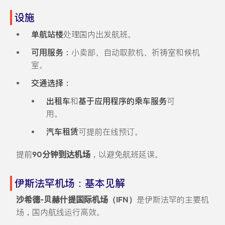
设施
单航站楼
处理国内出发航班。
可用服务：
小卖部、自动取款机、祈祷室和候机
室。
交通选择：
出租车
和
基于应用程序的乘车服务
可
用。
汽车租赁
可提前在线预订。
提前
90分钟到达机场
，以避免航班延误。
伊斯法罕机场：基本见解
沙希德-贝赫什提国际机场（IFN）
是伊斯法罕的主要机
场，国内航线运行高效。