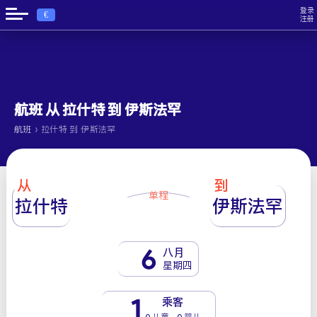
登录
€
注册
航班 从 拉什特 到 伊斯法罕
›
航班
拉什特 到 伊斯法罕
从
到
单程
拉什特
伊斯法罕
6
八月
星期四
1
乘客
0 儿童 - 0 婴儿