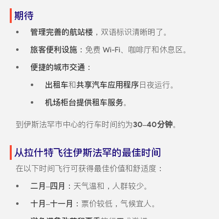
期待
管理完善的航站楼
，双语标识清晰明了。
旅客便利设施：
免费 Wi-Fi、咖啡厅和休息区。
便捷的城市交通：
出租车
和
共享汽车应用程序
日夜运行。
机场柜台提供租车服务
。
到伊斯法罕市中心的行车时间约为
30–40分钟
。
从拉什特飞往伊斯法罕的最佳时间
在以下时间飞行可获得最佳价值和舒适度：
二月–四月：
天气温和，人群较少。
十月–十一月：
票价较低，气候宜人。