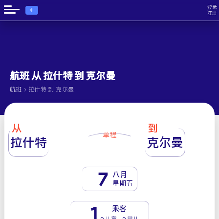
登录
€
注册
航班 从 拉什特 到 克尔曼
›
航班
拉什特 到 克尔曼
从
到
单程
拉什特
克尔曼
7
八月
星期五
1
乘客
0 儿童 - 0 婴儿