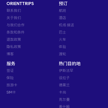
ORIENTTRIPS
预订
联系我们
航班
关于我们
酒店
与我们合作
机场 接送
条款和条件
巴士
退款政策
火车
隐私政策
体验
博客
渡轮
服务
热门目的地
签证
伊斯法罕
保险
设拉子
旅游卡
德黑兰
SIM卡
卡尚
克尔曼
盖什姆