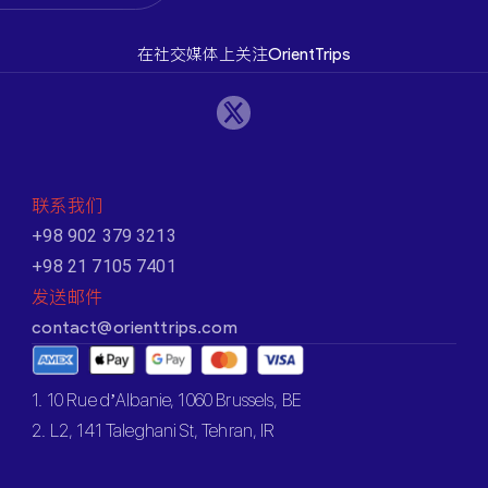
在社交媒体上关注OrientTrips
联系我们
+98 902 379 3213
+98 21 7105 7401
发送邮件
contact@orienttrips.com
1. 10 Rue d’Albanie, 1060 Brussels, BE
2. L2, 141 Taleghani St, Tehran, IR