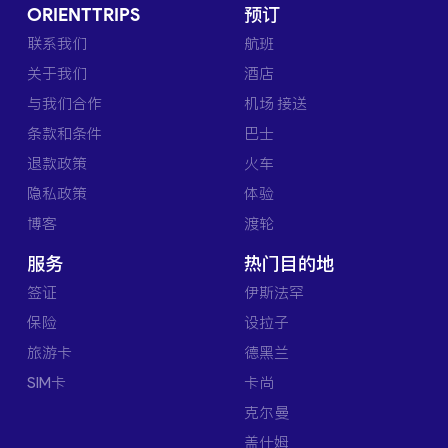
ORIENTTRIPS
预订
联系我们
航班
关于我们
酒店
与我们合作
机场 接送
条款和条件
巴士
退款政策
火车
隐私政策
体验
博客
渡轮
服务
热门目的地
签证
伊斯法罕
保险
设拉子
旅游卡
德黑兰
SIM卡
卡尚
克尔曼
盖什姆