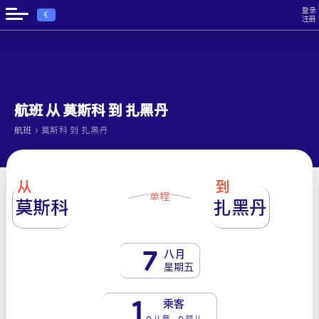
登录
€
注册
航班 从 莫斯科 到 扎黑丹
›
航班
莫斯科 到 扎黑丹
从
到
单程
莫斯科
扎黑丹
7
八月
星期五
1
乘客
0 儿童 - 0 婴儿