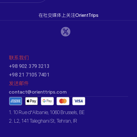
在社交媒体上关注OrientTrips
联系我们
+98 902 379 3213
+98 21 7105 7401
发送邮件
contact@orienttrips.com
1. 10 Rue d’Albanie, 1060 Brussels, BE
2. L2, 141 Taleghani St, Tehran, IR