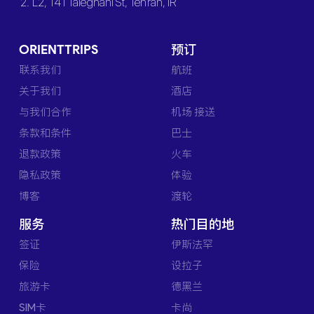
2. L2, 141 Taleghani St, Tehran, IR
ORIENTTRIPS
预订
联系我们
航班
关于我们
酒店
与我们合作
机场 接送
条款和条件
巴士
退款政策
火车
隐私政策
体验
博客
渡轮
服务
热门目的地
签证
伊斯法罕
保险
设拉子
旅游卡
德黑兰
SIM卡
卡尚