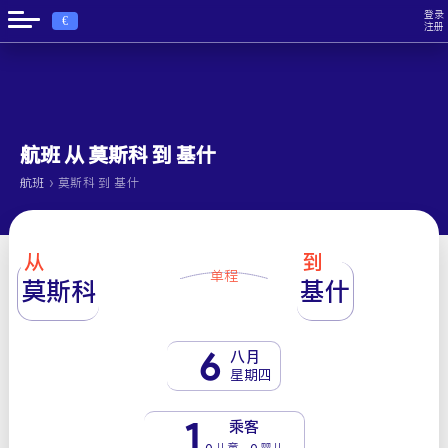
登录
€
注册
航班 从 莫斯科 到 基什
›
航班
莫斯科 到 基什
从
到
单程
莫斯科
基什
6
八月
星期四
1
乘客
0 儿童 - 0 婴儿